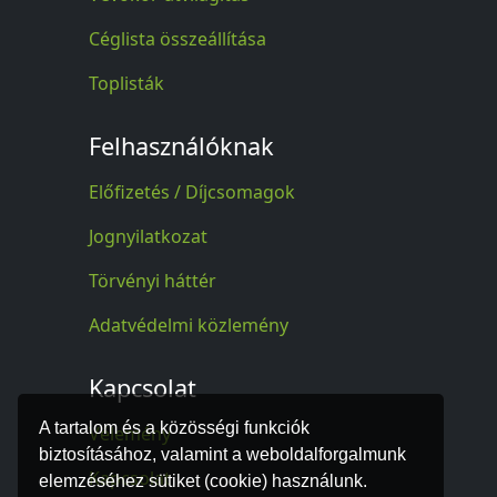
Céglista összeállítása
Toplisták
Felhasználóknak
Előfizetés / Díjcsomagok
Jognyilatkozat
Törvényi háttér
Adatvédelmi közlemény
Kapcsolat
A tartalom és a közösségi funkciók
Vélemény
biztosításához, valamint a weboldalforgalmunk
Kapcsolat
elemzéséhez sütiket (cookie) használunk.