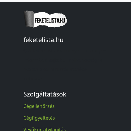
feketelista.hu
© A feketelista.hu-ról nyert bármilyen
információ sajtóbeli nyilvánosságra
hozatalakor a forrás közlése
kötelező!
Szolgáltatások
Cégellenőrzés
Cégfigyeltetés
Vevőkör-átvilágítás