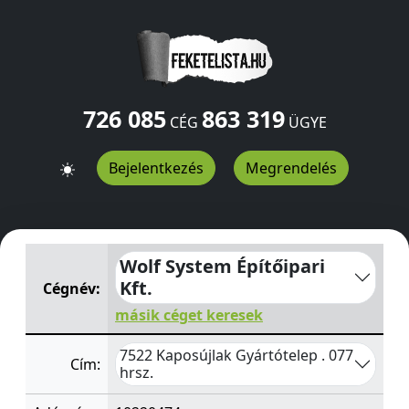
726 085
863 319
CÉG
ÜGYE
Bejelentkezés
Megrendelés
Wolf System Építőipari Kft.
Gyártótelep . 077 hrsz.
Kapos
Wolf System Építőipari
Kft.
Cégnév:
másik céget keresek
7522 Kaposújlak Gyártótelep . 077
Cím:
hrsz.