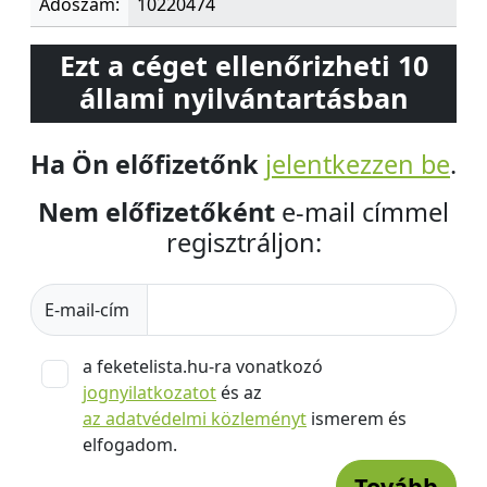
Adószám:
10220474
Ezt a céget ellenőrizheti 10
állami nyilvántartásban
Ha Ön előfizetőnk
jelentkezzen be
.
Nem előfizetőként
e-mail címmel
regisztráljon:
E-mail-cím
a feketelista.hu-ra vonatkozó
jognyilatkozatot
és az
az adatvédelmi közleményt
ismerem és
elfogadom.
Tovább