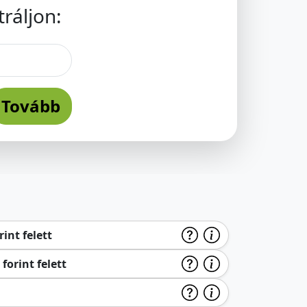
ráljon:
Tovább
int felett
forint felett