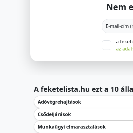
Nem e
E-mail-cím
(
a feket
az ada
A feketelista.hu ezt a 10 ál
Adóvégrehajtások
Csődeljárások
Munkaügyi elmarasztalások