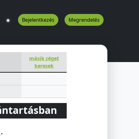
Bejelentkezés
Megrendelés
HU
másik céget
keresek
vántartásban
e
.