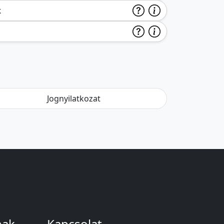
k
Jognyilatkozat
nak
Kapcsolat