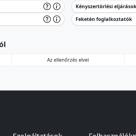
Kényszertörlési eljáráso
Feketén foglalkoztatók
ól
Az ellenőrzés elvei
Szolgáltatások
Felhasználók