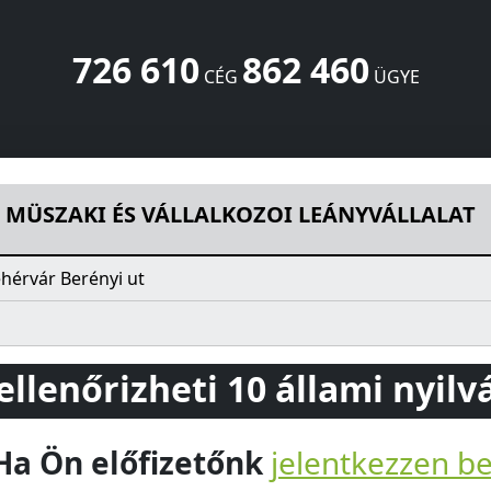
726 610
862 460
CÉG
ÜGYE
LALKOZOI LEÁNYVÁLLALAT
Berényi ut
Székesfehérvár
8000
 MÜSZAKI ÉS VÁLLALKOZOI LEÁNYVÁLLALAT
hérvár Berényi ut
 ellenőrizheti 10 állami nyil
Ha Ön előfizetőnk
jelentkezzen b