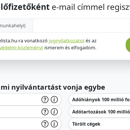
lőfizetőként
e-mail címmel regiszt
munkahelyi)
elista.hu-ra vonatkozó
jognyilatkozatot
és az
tvédelmi közleményt
ismerem és elfogadom.
lami nyilvántartást vonja egybe
Adóhiányok 100 millió for
Adótartozások 100 millió 
Törölt cégek