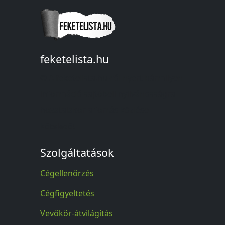
feketelista.hu
© A feketelista.hu-ról nyert bármilyen
információ sajtóbeli nyilvánosságra
hozatalakor a forrás közlése
kötelező!
Szolgáltatások
Cégellenőrzés
Cégfigyeltetés
Vevőkör-átvilágítás