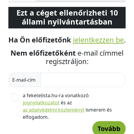
Ezt a céget ellenőrizheti 10
állami nyilvántartásban
Ha Ön előfizetőnk
jelentkezzen be
.
Nem előfizetőként
e-mail címmel
regisztráljon:
E-mail-cím
a feketelista.hu-ra vonatkozó
jognyilatkozatot
és az
az adatvédelmi közleményt
ismerem és
elfogadom.
Tovább