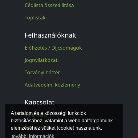
Céglista összeállítása
Toplisták
Felhasználóknak
Előfizetés / Díjcsomagok
Jognyilatkozat
Törvényi háttér
Adatvédelmi közlemény
Kapcsolat
A tartalom és a közösségi funkciók
Vélemény
biztosításához, valamint a weboldalforgalmunk
Kapcsolat
elemzéséhez sütiket (cookie) használunk.
további információk