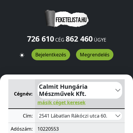
726 610
862 460
CÉG
ÜGYE
Bejelentkezés
Megrendelés
Calmit Hungária Mészművek Kft.
Rákóczi utca 60.
Lábat
Calmit Hungária
Mészművek Kft.
Cégnév:
másik céget keresek
2541 Lábatlan Rákóczi utca 60.
Cím:
Adószám:
10220553