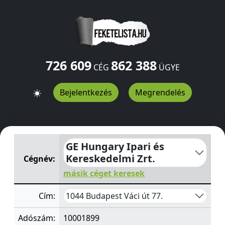
726 609
862 388
CÉG
ÜGYE
Bejelentkezés
Megrendelés
GE Hungary Ipari és Kereskedelmi Zrt.
Váci út 77.
Budap
GE Hungary Ipari és
Kereskedelmi Zrt.
Cégnév:
másik céget keresek
1044 Budapest Váci út 77.
Cím:
Adószám:
10001899