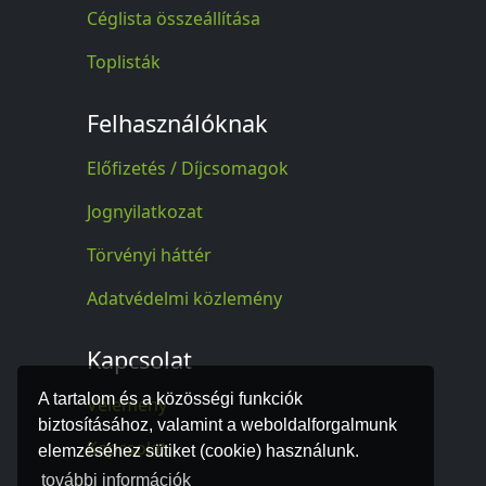
Céglista összeállítása
Toplisták
Felhasználóknak
Előfizetés / Díjcsomagok
Jognyilatkozat
Törvényi háttér
Adatvédelmi közlemény
Kapcsolat
A tartalom és a közösségi funkciók
Vélemény
biztosításához, valamint a weboldalforgalmunk
Kapcsolat
elemzéséhez sütiket (cookie) használunk.
további információk