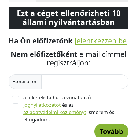
Ezt a céget ellenőrizheti 10
állami nyilvántartásban
Ha Ön előfizetőnk
jelentkezzen be
.
Nem előfizetőként
e-mail címmel
regisztráljon:
E-mail-cím
a feketelista.hu-ra vonatkozó
jognyilatkozatot
és az
az adatvédelmi közleményt
ismerem és
elfogadom.
Tovább