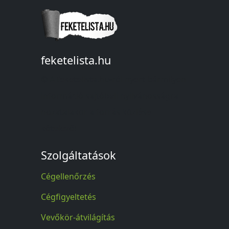
feketelista.hu
© A feketelista.hu-ról nyert bármilyen
információ sajtóbeli nyilvánosságra
hozatalakor a forrás közlése
kötelező!
Szolgáltatások
Cégellenőrzés
Cégfigyeltetés
Vevőkör-átvilágítás