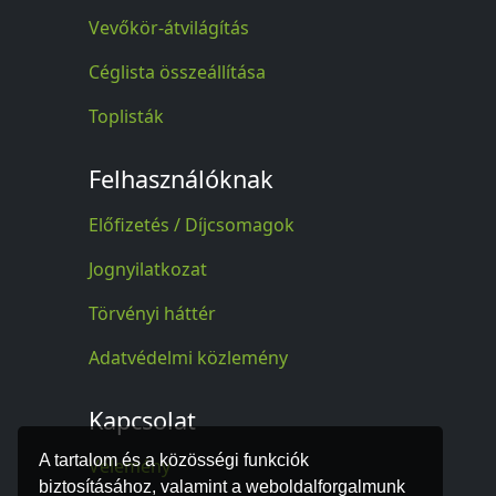
Vevőkör-átvilágítás
Céglista összeállítása
Toplisták
Felhasználóknak
Előfizetés / Díjcsomagok
Jognyilatkozat
Törvényi háttér
Adatvédelmi közlemény
Kapcsolat
A tartalom és a közösségi funkciók
Vélemény
biztosításához, valamint a weboldalforgalmunk