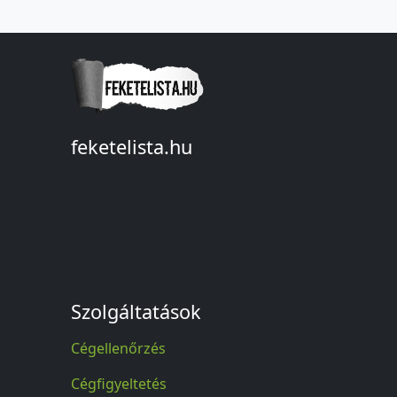
feketelista.hu
© A feketelista.hu-ról nyert bármilyen
információ sajtóbeli nyilvánosságra
hozatalakor a forrás közlése
kötelező!
Szolgáltatások
Cégellenőrzés
Cégfigyeltetés