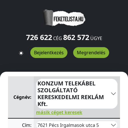
726 622
862 572
CÉG
ÜGYE
Bejelentkezés
Megrendelés
KONZUM TELEKÁBEL SZOLGÁLTATÓ KERESKEDELMI REKL
KONZUM TELEKÁBEL
SZOLGÁLTATÓ
KERESKEDELMI REKLÁM
Cégnév:
Kft.
másik céget keresek
7621 Pécs Irgalmasok utca 5
Cím: