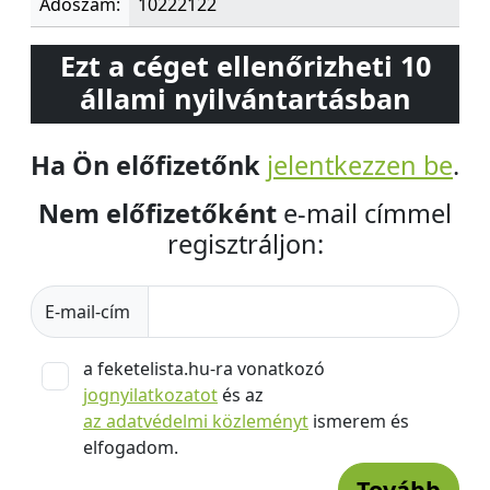
Adószám:
10222122
Ezt a céget ellenőrizheti 10
állami nyilvántartásban
Ha Ön előfizetőnk
jelentkezzen be
.
Nem előfizetőként
e-mail címmel
regisztráljon:
E-mail-cím
a feketelista.hu-ra vonatkozó
jognyilatkozatot
és az
az adatvédelmi közleményt
ismerem és
elfogadom.
Tovább