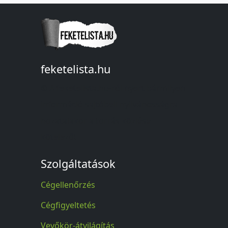
feketelista.hu
© A feketelista.hu-ról nyert bármilyen
információ sajtóbeli nyilvánosságra
hozatalakor a forrás közlése
kötelező!
Szolgáltatások
Cégellenőrzés
Cégfigyeltetés
Vevőkör-átvilágítás