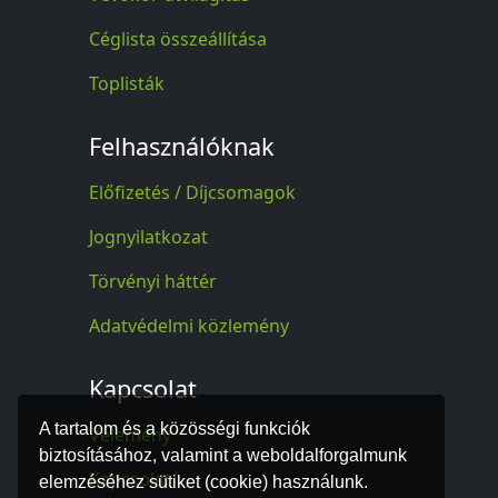
Céglista összeállítása
Toplisták
Felhasználóknak
Előfizetés / Díjcsomagok
Jognyilatkozat
Törvényi háttér
Adatvédelmi közlemény
Kapcsolat
A tartalom és a közösségi funkciók
Vélemény
biztosításához, valamint a weboldalforgalmunk
Kapcsolat
elemzéséhez sütiket (cookie) használunk.