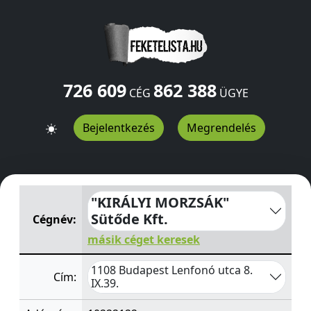
726 609
862 388
CÉG
ÜGYE
Bejelentkezés
Megrendelés
"KIRÁLYI MORZSÁK" Sütőde Kft.
Lenfonó utca 8. IX.39.
B
"KIRÁLYI MORZSÁK"
Sütőde Kft.
Cégnév:
másik céget keresek
1108 Budapest Lenfonó utca 8.
Cím:
IX.39.