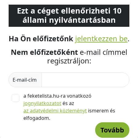
Ezt a céget ellenőrizheti 10
állami nyilvántartásban
Ha Ön előfizetőnk
jelentkezzen be
.
Nem előfizetőként
e-mail címmel
regisztráljon:
E-mail-cím
a feketelista.hu-ra vonatkozó
jognyilatkozatot
és az
az adatvédelmi közleményt
ismerem és
elfogadom.
Tovább