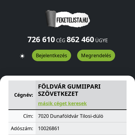
726 610
862 460
CÉG
ÜGYE
Bejelentkezés
Megrendelés
FÖLDVÁR GUMIIPARI SZÖVETKEZET
Tilosi-dülö
Dunaföl
FÖLDVÁR GUMIIPARI
SZÖVETKEZET
Cégnév:
másik céget keresek
Cím:
7020 Dunaföldvár Tilosi-dülö
Adószám:
10026861