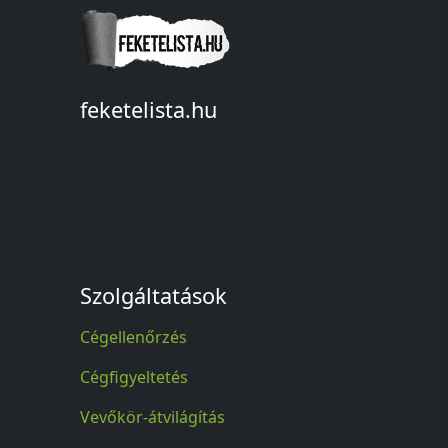
feketelista.hu
© A feketelista.hu-ról nyert bármilyen
információ sajtóbeli nyilvánosságra
hozatalakor a forrás közlése
kötelező!
Szolgáltatások
Cégellenőrzés
Cégfigyeltetés
Vevőkör-átvilágítás