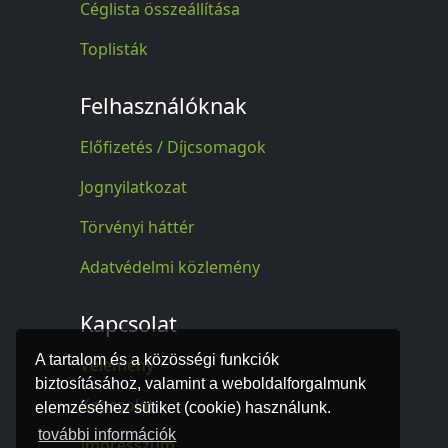
Céglista összeállítása
Toplisták
Felhasználóknak
Előfizetés / Díjcsomagok
Jognyilatkozat
Törvényi háttér
Adatvédelmi közlemény
Kapcsolat
A tartalom és a közösségi funkciók
Vélemény
biztosításához, valamint a weboldalforgalmunk
Kapcsolat
elemzéséhez sütiket (cookie) használunk.
további információk
Impresszum