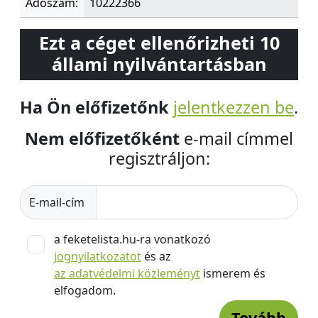
Adószám:
10222366
Ezt a céget ellenőrizheti 10
állami nyilvántartásban
Ha Ön előfizetőnk
jelentkezzen be
.
Nem előfizetőként
e-mail címmel
regisztráljon:
E-mail-cím
a feketelista.hu-ra vonatkozó
jognyilatkozatot
és az
az adatvédelmi közleményt
ismerem és
elfogadom.
Tovább