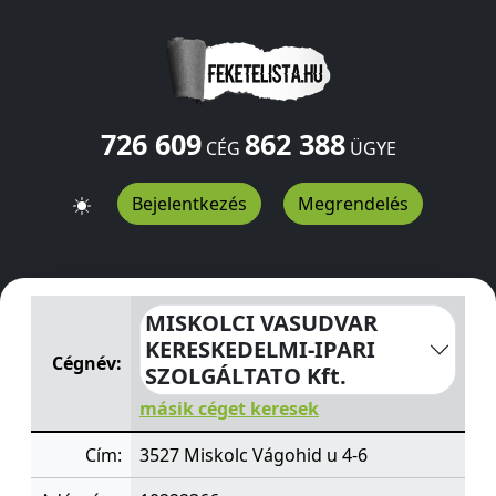
726 609
862 388
CÉG
ÜGYE
Bejelentkezés
Megrendelés
MISKOLCI VASUDVAR KERESKEDELMI-IPARI SZOLGÁLTAT
MISKOLCI VASUDVAR
KERESKEDELMI-IPARI
Cégnév:
SZOLGÁLTATO Kft.
másik céget keresek
Cím:
3527 Miskolc Vágohid u 4-6