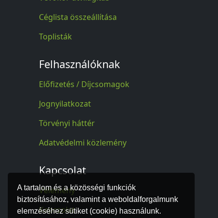
Céglista összeállítása
Toplisták
Felhasználóknak
Előfizetés / Díjcsomagok
Jognyilatkozat
Törvényi háttér
Adatvédelmi közlemény
Kapcsolat
A tartalom és a közösségi funkciók
Vélemény
biztosításához, valamint a weboldalforgalmunk
Kapcsolat
elemzéséhez sütiket (cookie) használunk.