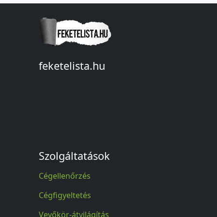
feketelista.hu
© A feketelista.hu-ról nyert bármilyen
információ sajtóbeli nyilvánosságra
hozatalakor a forrás közlése
kötelező!
Szolgáltatások
Cégellenőrzés
Cégfigyeltetés
Vevőkör-átvilágítás