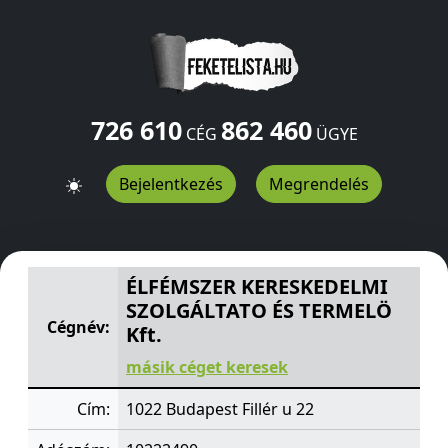
726 610
862 460
CÉG
ÜGYE
Bejelentkezés
Megrendelés
ÉLFÉMSZER KERESKEDELMI SZOLGÁLTATO ÉS TERMELÖ K
ÉLFÉMSZER KERESKEDELMI
SZOLGÁLTATO ÉS TERMELÖ
Cégnév:
Kft.
másik céget keresek
Cím:
1022 Budapest Fillér u 22