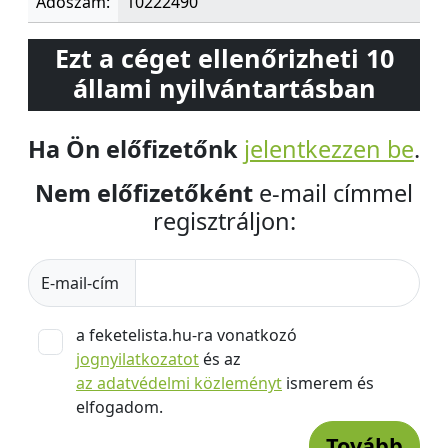
Adószám:
10222490
Ezt a céget ellenőrizheti 10
állami nyilvántartásban
Ha Ön előfizetőnk
jelentkezzen be
.
Nem előfizetőként
e-mail címmel
regisztráljon:
E-mail-cím
a feketelista.hu-ra vonatkozó
jognyilatkozatot
és az
az adatvédelmi közleményt
ismerem és
elfogadom.
Tovább