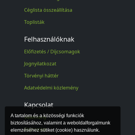
Céglista összeállítása
Toplisták
Felhasználóknak
Előfizetés / Díjcsomagok
Jognyilatkozat
Törvényi háttér
Adatvédelmi közlemény
Kapcsolat
A tartalom és a közösségi funkciók
Vélemény
biztosításához, valamint a weboldalforgalmunk
Kapcsolat
elemzéséhez sütiket (cookie) használunk.