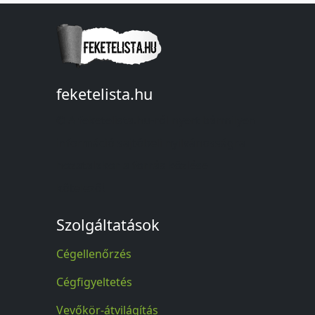
feketelista.hu
© A feketelista.hu-ról nyert bármilyen
információ sajtóbeli nyilvánosságra
hozatalakor a forrás közlése
kötelező!
Szolgáltatások
Cégellenőrzés
Cégfigyeltetés
Vevőkör-átvilágítás