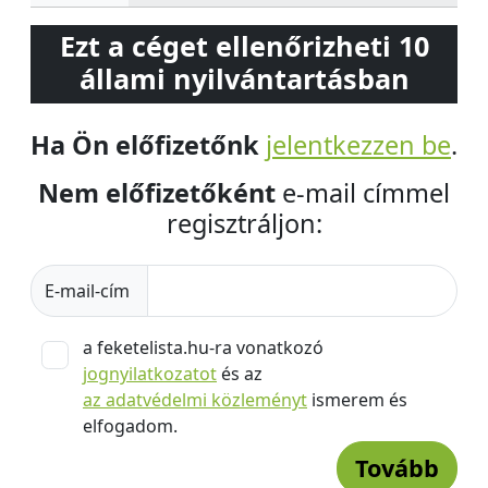
Ezt a céget ellenőrizheti 10
állami nyilvántartásban
Ha Ön előfizetőnk
jelentkezzen be
.
Nem előfizetőként
e-mail címmel
regisztráljon:
E-mail-cím
a feketelista.hu-ra vonatkozó
jognyilatkozatot
és az
az adatvédelmi közleményt
ismerem és
elfogadom.
Tovább