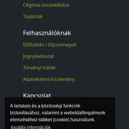
Céglista összeállítása
Toplisták
Felhasználóknak
Előfizetés / Díjcsomagok
Jognyilatkozat
Törvényi háttér
Adatvédelmi közlemény
Kapcsolat
A tartalom és a közösségi funkciók
Vélemény
biztosításához, valamint a weboldalforgalmunk
Kapcsolat
elemzéséhez sütiket (cookie) használunk.
további információk