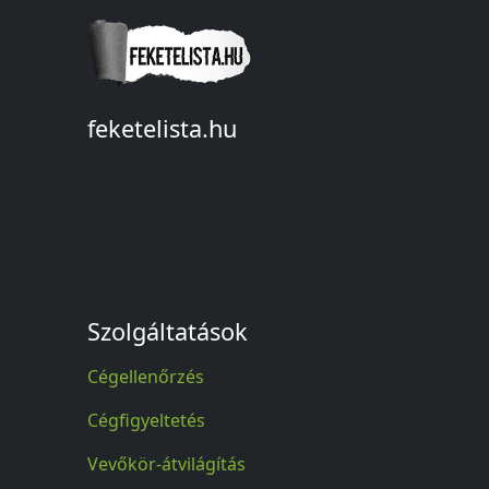
feketelista.hu
© A feketelista.hu-ról nyert bármilyen
információ sajtóbeli nyilvánosságra
hozatalakor a forrás közlése
kötelező!
Szolgáltatások
Cégellenőrzés
Cégfigyeltetés
Vevőkör-átvilágítás