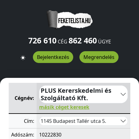
726 610
862 460
CÉG
ÜGYE
Bejelentkezés
Megrendelés
PLUS Kererskedelmi és Szolgáltató Kft.
Tallér utca 5.
Bu
PLUS Kererskedelmi és
Szolgáltató Kft.
Cégnév:
másik céget keresek
1145 Budapest Tallér utca 5.
Cím:
Adószám:
10222830