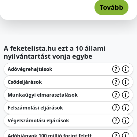
Tovább
A feketelista.hu ezt a 10 állami
nyilvántartást vonja egybe
Adóvégrehajtások
Csődeljárások
Munkaügyi elmarasztalások
Felszámolási eljárások
Végelszámolási eljárások
Adóhiányok 100 millió forint felett