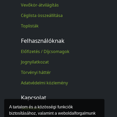
Vevőkör-átvilágítás
Céglista összeállítása
Toplisták
Felhasználóknak
Előfizetés / Díjcsomagok
Jognyilatkozat
Törvényi háttér
Adatvédelmi közlemény
Kapcsolat
A tartalom és a közösségi funkciók
Vélemény
biztosításához, valamint a weboldalforgalmunk