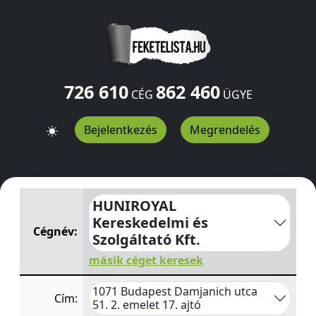
726 610
862 460
CÉG
ÜGYE
Bejelentkezés
Megrendelés
HUNIROYAL Kereskedelmi és Szolgáltató Kft.
Damjanich 
HUNIROYAL
Kereskedelmi és
Cégnév:
Szolgáltató Kft.
másik céget keresek
1071 Budapest Damjanich utca
Cím:
51. 2. emelet 17. ajtó