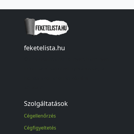
feketelista.hu
© A feketelista.hu-ról nyert bármilyen
információ sajtóbeli nyilvánosságra
hozatalakor a forrás közlése
kötelező!
Szolgáltatások
Cégellenőrzés
Cégfigyeltetés