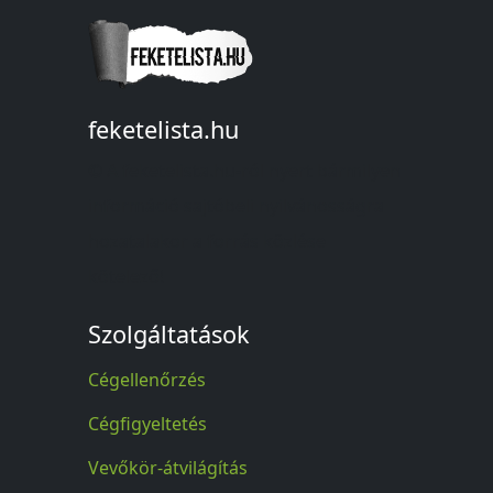
feketelista.hu
© A feketelista.hu-ról nyert bármilyen
információ sajtóbeli nyilvánosságra
hozatalakor a forrás közlése
kötelező!
Szolgáltatások
Cégellenőrzés
Cégfigyeltetés
Vevőkör-átvilágítás