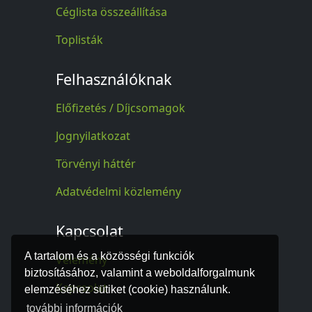
Céglista összeállítása
Toplisták
Felhasználóknak
Előfizetés / Díjcsomagok
Jognyilatkozat
Törvényi háttér
Adatvédelmi közlemény
Kapcsolat
A tartalom és a közösségi funkciók
Vélemény
biztosításához, valamint a weboldalforgalmunk
Kapcsolat
elemzéséhez sütiket (cookie) használunk.
további információk