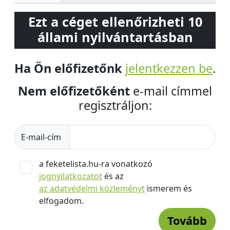
Ezt a céget ellenőrizheti 10
állami nyilvántartásban
Ha Ön előfizetőnk
jelentkezzen be
.
Nem előfizetőként
e-mail címmel
regisztráljon:
E-mail-cím
a feketelista.hu-ra vonatkozó
jognyilatkozatot
és az
az adatvédelmi közleményt
ismerem és
elfogadom.
Tovább