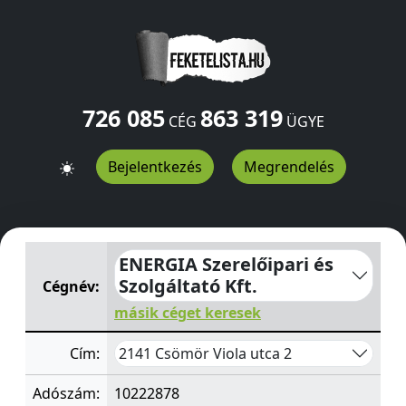
726 085
863 319
CÉG
ÜGYE
Bejelentkezés
Megrendelés
ENERGIA Szerelőipari és Szolgáltató Kft.
Viola utca 2
Cs
ENERGIA Szerelőipari és
Szolgáltató Kft.
Cégnév:
másik céget keresek
2141 Csömör Viola utca 2
Cím:
Adószám:
10222878