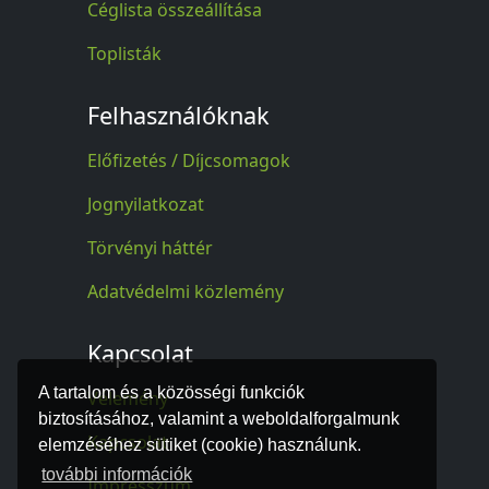
Céglista összeállítása
Toplisták
Felhasználóknak
Előfizetés / Díjcsomagok
Jognyilatkozat
Törvényi háttér
Adatvédelmi közlemény
Kapcsolat
A tartalom és a közösségi funkciók
Vélemény
biztosításához, valamint a weboldalforgalmunk
Kapcsolat
elemzéséhez sütiket (cookie) használunk.
további információk
Impresszum