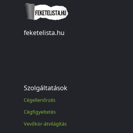
feketelista.hu
© A feketelista.hu-ról nyert bármilyen
információ sajtóbeli nyilvánosságra
hozatalakor a forrás közlése
kötelező!
Szolgáltatások
Cégellenőrzés
Cégfigyeltetés
Vevőkör-átvilágítás