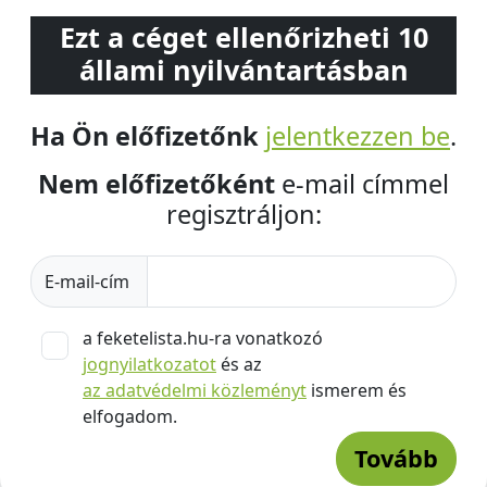
Ezt a céget ellenőrizheti 10
állami nyilvántartásban
Ha Ön előfizetőnk
jelentkezzen be
.
Nem előfizetőként
e-mail címmel
regisztráljon:
E-mail-cím
a feketelista.hu-ra vonatkozó
jognyilatkozatot
és az
az adatvédelmi közleményt
ismerem és
elfogadom.
Tovább