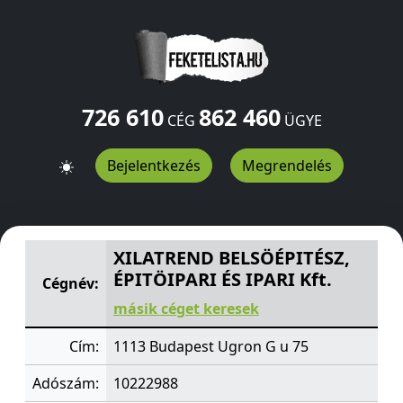
726 610
862 460
CÉG
ÜGYE
Bejelentkezés
Megrendelés
XILATREND BELSÖÉPITÉSZ, ÉPITÖIPARI ÉS IPARI Kft.
Ugr
XILATREND BELSÖÉPITÉSZ,
ÉPITÖIPARI ÉS IPARI Kft.
Cégnév:
másik céget keresek
Cím:
1113 Budapest Ugron G u 75
Adószám:
10222988