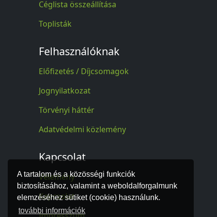
Céglista összeállítása
Toplisták
Felhasználóknak
Előfizetés / Díjcsomagok
Jognyilatkozat
Törvényi háttér
Adatvédelmi közlemény
Kapcsolat
A tartalom és a közösségi funkciók
Vélemény
biztosításához, valamint a weboldalforgalmunk
Kapcsolat
elemzéséhez sütiket (cookie) használunk.
további információk
Impresszum