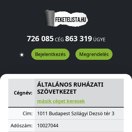
726 085
863 319
CÉG
ÜGYE
Bejelentkezés
Megrendelés
ÁLTALÁNOS RUHÁZATI SZÖVETKEZET
Szilágyi Dezsö tér 
ÁLTALÁNOS RUHÁZATI
SZÖVETKEZET
Cégnév:
másik céget keresek
Cím:
1011 Budapest Szilágyi Dezsö tér 3
Adószám:
10027044