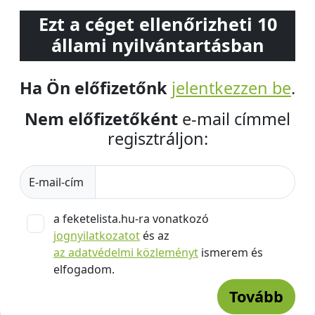
Ezt a céget ellenőrizheti 10
állami nyilvántartásban
Ha Ön előfizetőnk
jelentkezzen be
.
Nem előfizetőként
e-mail címmel
regisztráljon:
E-mail-cím
a feketelista.hu-ra vonatkozó
jognyilatkozatot
és az
az adatvédelmi közleményt
ismerem és
elfogadom.
Tovább