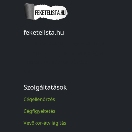
feketelista.hu
© A feketelista.hu-ról nyert bármilyen
információ sajtóbeli nyilvánosságra
hozatalakor a forrás közlése
kötelező!
Szolgáltatások
Cégellenőrzés
Cégfigyeltetés
Vevőkör-átvilágítás