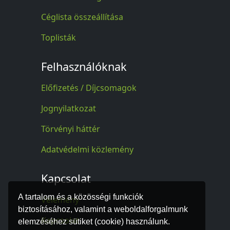
Céglista összeállítása
Toplisták
Felhasználóknak
Előfizetés / Díjcsomagok
Jognyilatkozat
Törvényi háttér
Adatvédelmi közlemény
Kapcsolat
A tartalom és a közösségi funkciók
Vélemény
biztosításához, valamint a weboldalforgalmunk
Kapcsolat
elemzéséhez sütiket (cookie) használunk.