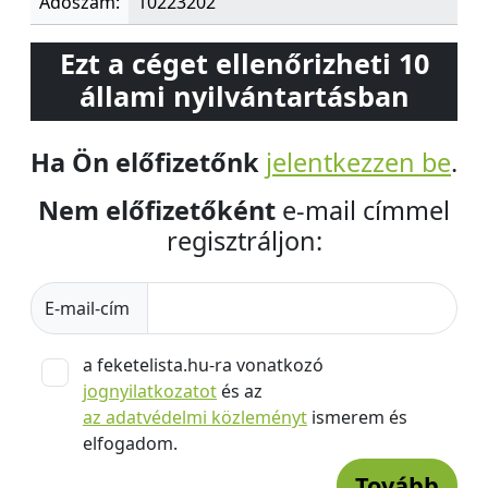
Adószám:
10223202
Ezt a céget ellenőrizheti 10
állami nyilvántartásban
Ha Ön előfizetőnk
jelentkezzen be
.
Nem előfizetőként
e-mail címmel
regisztráljon:
E-mail-cím
a feketelista.hu-ra vonatkozó
jognyilatkozatot
és az
az adatvédelmi közleményt
ismerem és
elfogadom.
Tovább