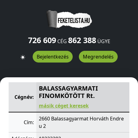
726 609
862 388
CÉG
ÜGYE
Bejelentkezés
Megrendelés
BALASSAGYARMATI FINOMKÖTÖTT Rt.
Horváth Endre u
BALASSAGYARMATI
FINOMKÖTÖTT Rt.
Cégnév:
másik céget keresek
2660 Balassagyarmat Horváth Endre
Cím:
u 2