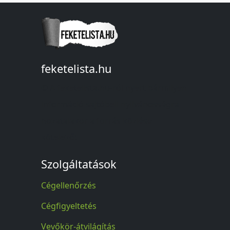
feketelista.hu
© A feketelista.hu-ról nyert bármilyen
információ sajtóbeli nyilvánosságra
hozatalakor a forrás közlése
kötelező!
Szolgáltatások
Cégellenőrzés
Cégfigyeltetés
Vevőkör-átvilágítás