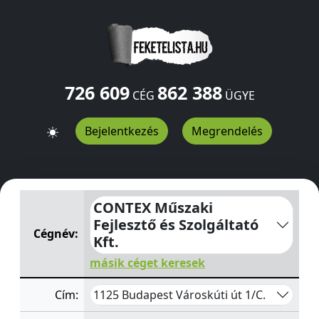
726 609
862 388
CÉG
ÜGYE
Bejelentkezés
Megrendelés
CONTEX Műszaki Fejlesztő és Szolgáltató Kft.
Városkúti 
CONTEX Műszaki
Fejlesztő és Szolgáltató
Cégnév:
Kft.
másik céget keresek
1125 Budapest Városkúti út 1/C.
Cím: