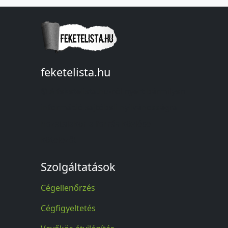
feketelista.hu
© A feketelista.hu-ról nyert bármilyen
információ sajtóbeli nyilvánosságra
hozatalakor a forrás közlése
kötelező!
Szolgáltatások
Cégellenőrzés
Cégfigyeltetés