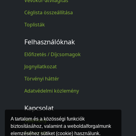
Vevőkör-átvilágítás
Céglista összeállítása
Toplisták
Felhasználóknak
Előfizetés / Díjcsomagok
Jognyilatkozat
Törvényi háttér
Adatvédelmi közlemény
Kapcsolat
A tartalom és a közösségi funkciók
Vélemény
biztosításához, valamint a weboldalforgalmunk
Kapcsolat
elemzéséhez sütiket (cookie) használunk.