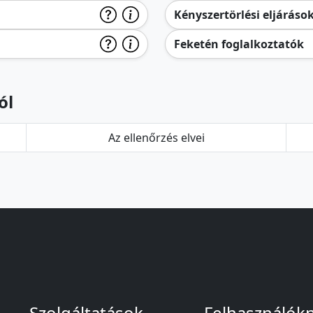
Kényszertörlési eljáráso
Feketén foglalkoztatók
ól
Az ellenőrzés elvei
Szolgáltatások
Felhasználók