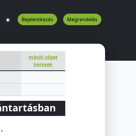
Bejelentkezés
Megrendelés
másik céget
keresek
vántartásban
e
.