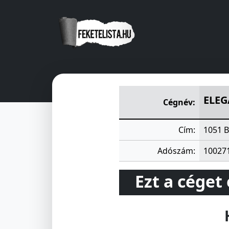
ELEGANCIA IPARI SZÖVETKE
ELEG
Cégnév:
Cím:
1051 B
Adószám:
10027
Ezt a céget