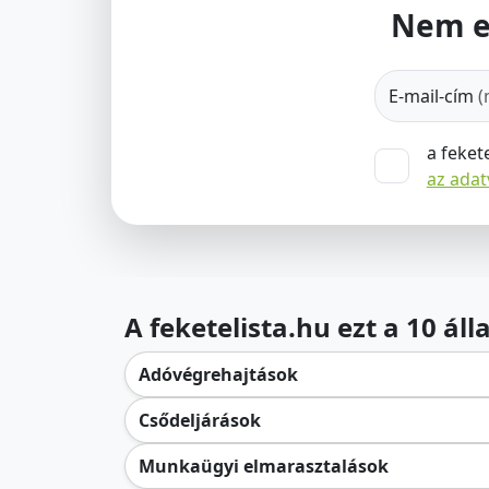
Nem e
E-mail-cím
(
a feket
az ada
A feketelista.hu ezt a 10 ál
Adóvégrehajtások
Csődeljárások
Munkaügyi elmarasztalások