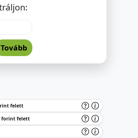
ráljon:
Tovább
int felett
forint felett