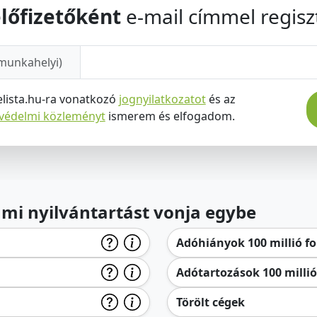
lőfizetőként
e-mail címmel regiszt
munkahelyi)
elista.hu-ra vonatkozó
jognyilatkozatot
és az
tvédelmi közleményt
ismerem és elfogadom.
lami nyilvántartást vonja egybe
Adóhiányok 100 millió for
Adótartozások 100 millió 
Törölt cégek