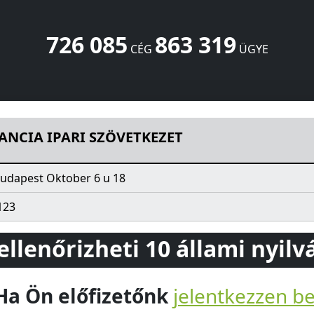
726 085
863 319
CÉG
ÜGYE
ZET
Oktober 6 u 18
Budapest
1051
HU
ANCIA IPARI SZÖVETKEZET
udapest Oktober 6 u 18
123
 ellenőrizheti 10 állami nyil
Ha Ön előfizetőnk
jelentkezzen b