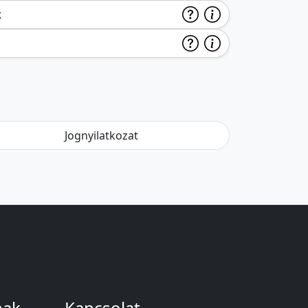
k
Jognyilatkozat
nak
Kapcsolat