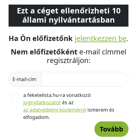
Ezt a céget ellenőrizheti 10
állami nyilvántartásban
Ha Ön előfizetőnk
jelentkezzen be
.
Nem előfizetőként
e-mail címmel
regisztráljon:
E-mail-cím
a feketelista.hu-ra vonatkozó
jognyilatkozatot
és az
az adatvédelmi közleményt
ismerem és
elfogadom.
Tovább