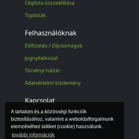
Céglista összeállítása
Toplisták
Felhasználóknak
Előfizetés / Díjcsomagok
Jognyilatkozat
Törvényi háttér
Adatvédelmi közlemény
Kapcsolat
A tartalom és a közösségi funkciók
Vélemény
biztosításához, valamint a weboldalforgalmunk
Kapcsolat
elemzéséhez sütiket (cookie) használunk.
további információk
Impresszum