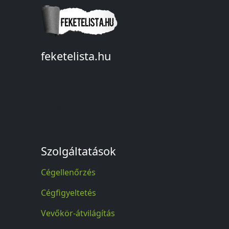
feketelista.hu
© A feketelista.hu-ról nyert bármilyen
információ sajtóbeli nyilvánosságra
hozatalakor a forrás közlése
kötelező!
Szolgáltatások
Cégellenőrzés
Cégfigyeltetés
Vevőkör-átvilágítás