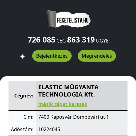
726 085
863 319
CÉG
ÜGYE
Bejelentkezés
Megrendelés
ELASTIC MÜGYANTA TECHNOLOGIA Kft.
Dombovári ut 1
ELASTIC MÜGYANTA
TECHNOLOGIA Kft.
Cégnév:
másik céget keresek
Cím:
7400 Kaposvár Dombovári ut 1
Adószám:
10224045