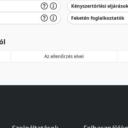
Kényszertörlési eljáráso
Feketén foglalkoztatók
ól
Az ellenőrzés elvei
Szolgáltatások
Felhasználók