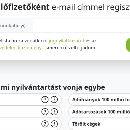
lőfizetőként
e-mail címmel regiszt
munkahelyi)
elista.hu-ra vonatkozó
jognyilatkozatot
és az
tvédelmi közleményt
ismerem és elfogadom.
lami nyilvántartást vonja egybe
Adóhiányok 100 millió for
Adótartozások 100 millió 
Törölt cégek