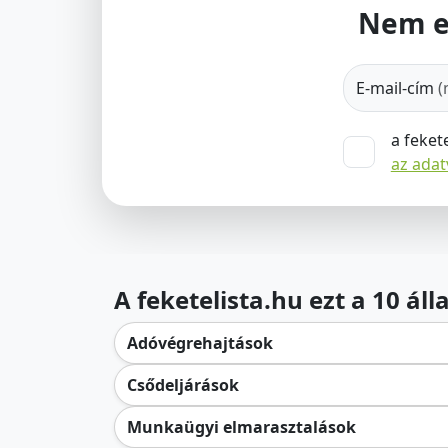
Nem e
E-mail-cím
(
a feket
az ada
A feketelista.hu ezt a 10 ál
Adóvégrehajtások
Csődeljárások
Munkaügyi elmarasztalások