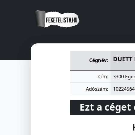
DUETT KIS- ÉS NAGYKERESKE
DUETT 
Cégnév:
Cím:
3300 Eger
Adószám:
10224564
Ezt a céget