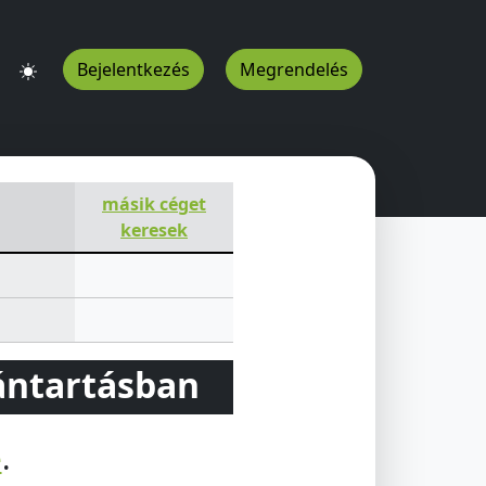
Bejelentkezés
Megrendelés
másik céget
keresek
vántartásban
e
.