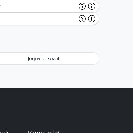
k
Jognyilatkozat
nak
Kapcsolat