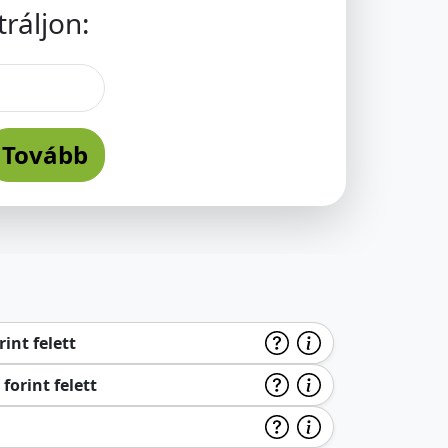
ráljon:
Tovább
int felett
forint felett