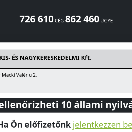
726 610
862 460
CÉG
ÜGYE
DELMI Kft.
Macki Valér u 2.
Eger
3300
HU
KIS- ÉS NAGYKERESKEDELMI Kft.
 Macki Valér u 2.
 ellenőrizheti 10 állami nyil
Ha Ön előfizetőnk
jelentkezzen b