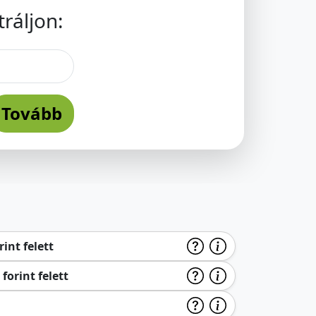
ráljon:
Tovább
int felett
forint felett