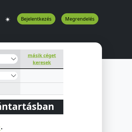
Bejelentkezés
Megrendelés
másik céget
keresek
vántartásban
e
.