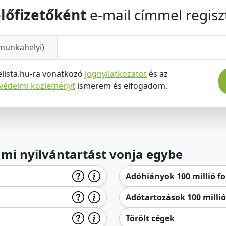
lőfizetőként
e-mail címmel regiszt
munkahelyi)
elista.hu-ra vonatkozó
jognyilatkozatot
és az
tvédelmi közleményt
ismerem és elfogadom.
lami nyilvántartást vonja egybe
Adóhiányok 100 millió for
Adótartozások 100 millió 
Törölt cégek