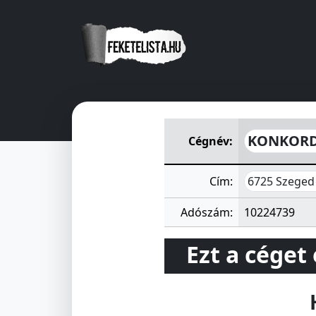
KONKORDIA KERESKEDELMI É
KONKORDI
Cégnév:
6725 Szeged
Cím:
Adószám:
10224739
Ezt a céget