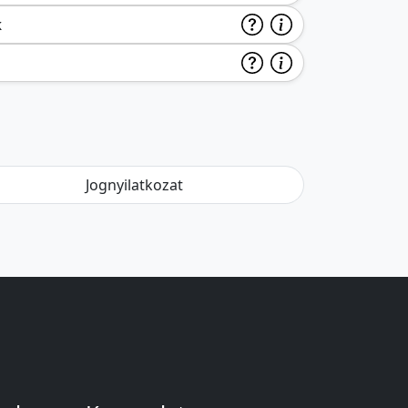
k
Jognyilatkozat