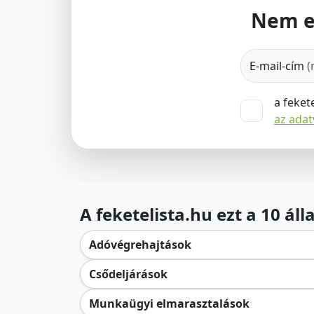
Nem e
E-mail-cím
(
a feket
az ada
A feketelista.hu ezt a 10 ál
Adóvégrehajtások
Csődeljárások
Munkaügyi elmarasztalások