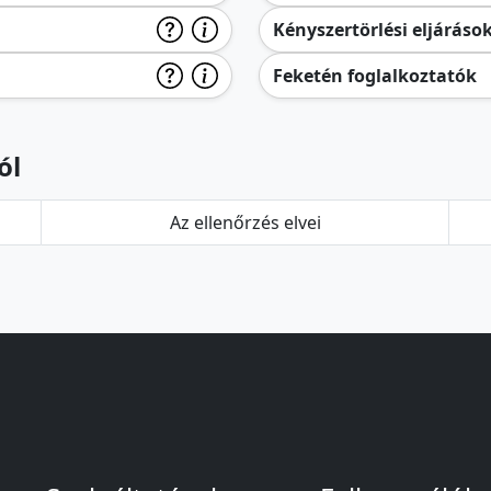
Kényszertörlési eljáráso
Feketén foglalkoztatók
ól
Az ellenőrzés elvei