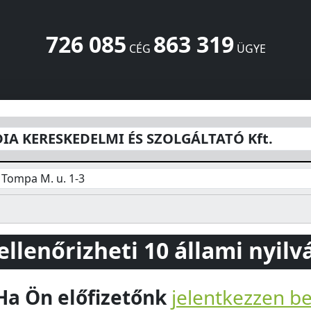
726 085
863 319
CÉG
ÜGYE
S SZOLGÁLTATÓ Kft.
Tompa M. u. 1-3
Szeged
6725
HU
A KERESKEDELMI ÉS SZOLGÁLTATÓ Kft.
 Tompa M. u. 1-3
 ellenőrizheti 10 állami nyil
Ha Ön előfizetőnk
jelentkezzen b