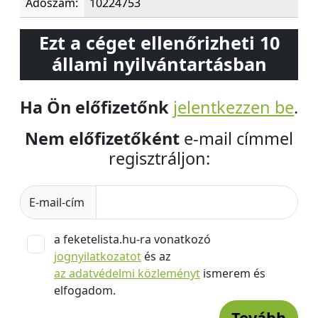
Adószám:
10224753
Ezt a céget ellenőrizheti 10
állami nyilvántartásban
Ha Ön előfizetőnk
jelentkezzen be
.
Nem előfizetőként
e-mail címmel
regisztráljon:
E-mail-cím
a feketelista.hu-ra vonatkozó
jognyilatkozatot
és az
az adatvédelmi közleményt
ismerem és
elfogadom.
Tovább