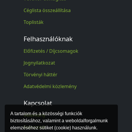
Céglista összeállítása
Toplisták
Felhasználóknak
Előfizetés / Díjcsomagok
Jognyilatkozat
Törvényi háttér
Adatvédelmi közlemény
Kapcsolat
A tartalom és a közösségi funkciók
Vélemény
biztosításához, valamint a weboldalforgalmunk
Kapcsolat
elemzéséhez sütiket (cookie) használunk.