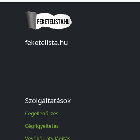
feketelista.hu
© A feketelista.hu-ról nyert bármilyen
információ sajtóbeli nyilvánosságra
hozatalakor a forrás közlése
kötelező!
Szolgáltatások
Cégellenőrzés
Cégfigyeltetés
Vevőkör-átvilágítás