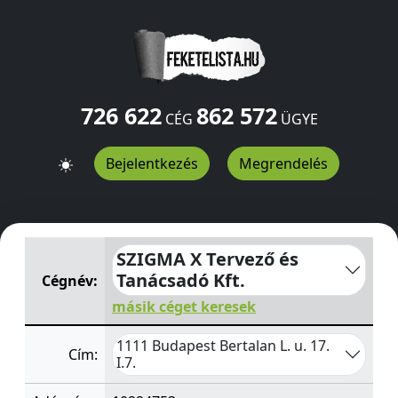
726 622
862 572
CÉG
ÜGYE
Bejelentkezés
Megrendelés
SZIGMA X Tervező és Tanácsadó Kft.
Bertalan L. u. 17. I.7
SZIGMA X Tervező és
Tanácsadó Kft.
Cégnév:
másik céget keresek
1111 Budapest Bertalan L. u. 17.
Cím:
I.7.