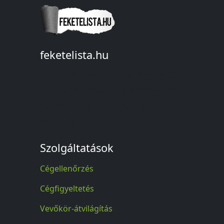
feketelista.hu
© A feketelista.hu-ról nyert bármilyen
információ sajtóbeli nyilvánosságra
hozatalakor a forrás közlése
kötelező!
Szolgáltatások
Cégellenőrzés
Cégfigyeltetés
Vevőkör-átvilágítás