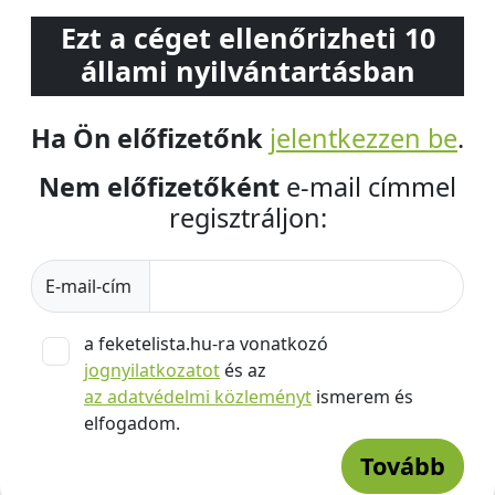
Ezt a céget ellenőrizheti 10
állami nyilvántartásban
Ha Ön előfizetőnk
jelentkezzen be
.
Nem előfizetőként
e-mail címmel
regisztráljon:
E-mail-cím
a feketelista.hu-ra vonatkozó
jognyilatkozatot
és az
az adatvédelmi közleményt
ismerem és
elfogadom.
Tovább