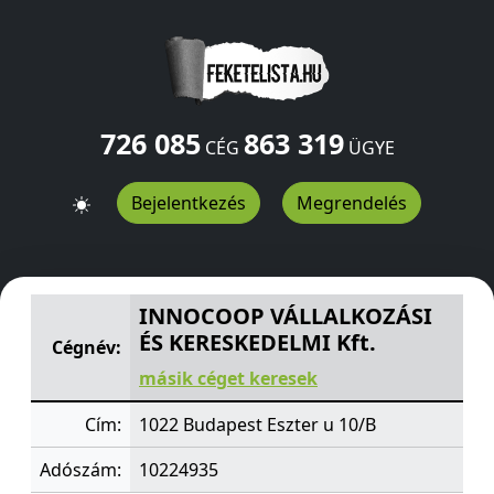
726 085
863 319
CÉG
ÜGYE
Bejelentkezés
Megrendelés
INNOCOOP VÁLLALKOZÁSI ÉS KERESKEDELMI Kft.
Eszte
INNOCOOP VÁLLALKOZÁSI
ÉS KERESKEDELMI Kft.
Cégnév:
másik céget keresek
Cím:
1022 Budapest Eszter u 10/B
Adószám:
10224935