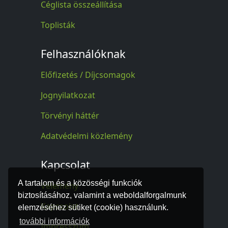
Céglista összeállítása
Toplisták
Felhasználóknak
Előfizetés / Díjcsomagok
Jognyilatkozat
Törvényi háttér
Adatvédelmi közlemény
Kapcsolat
A tartalom és a közösségi funkciók
Vélemény
biztosításához, valamint a weboldalforgalmunk
Kapcsolat
elemzéséhez sütiket (cookie) használunk.
további információk
Impresszum