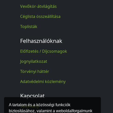
Vevőkör-átvilágítás
Céglista összeállítása
Toplisták
Felhasználóknak
Előfizetés / Díjcsomagok
Jognyilatkozat
Törvényi háttér
Adatvédelmi közlemény
Kapcsolat
A tartalom és a közösségi funkciók
Vélemény
biztosításához, valamint a weboldalforgalmunk