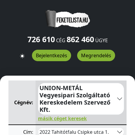
726 610
862 460
CÉG
ÜGYE
Bejelentkezés
Megrendelés
UNION-METÁL Vegyesipari Szolgáltató Kereskedelem Sz
UNION-METÁL
Vegyesipari Szolgáltató
Kereskedelem Szervező
Cégnév:
Kft.
másik céget keresek
2022 Tahitótfalu Csipke utca 1.
Cím: