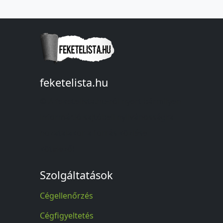
feketelista.hu
© A feketelista.hu-ról nyert bármilyen
információ sajtóbeli nyilvánosságra
hozatalakor a forrás közlése
kötelező!
Szolgáltatások
Cégellenőrzés
Cégfigyeltetés