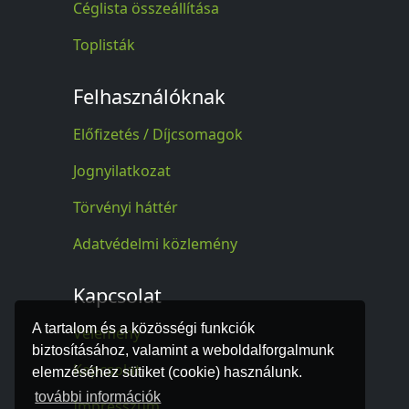
Céglista összeállítása
Toplisták
Felhasználóknak
Előfizetés / Díjcsomagok
Jognyilatkozat
Törvényi háttér
Adatvédelmi közlemény
Kapcsolat
A tartalom és a közösségi funkciók
Vélemény
biztosításához, valamint a weboldalforgalmunk
Kapcsolat
elemzéséhez sütiket (cookie) használunk.
további információk
Impresszum