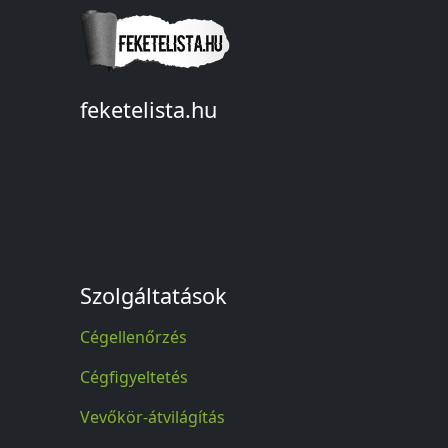
feketelista.hu
© A feketelista.hu-ról nyert bármilyen
információ sajtóbeli nyilvánosságra
hozatalakor a forrás közlése
kötelező!
Szolgáltatások
Cégellenőrzés
Cégfigyeltetés
Vevőkör-átvilágítás