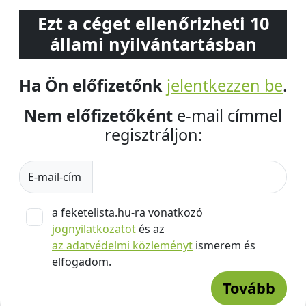
Ezt a céget ellenőrizheti 10
állami nyilvántartásban
Ha Ön előfizetőnk
jelentkezzen be
.
Nem előfizetőként
e-mail címmel
regisztráljon:
E-mail-cím
a feketelista.hu-ra vonatkozó
jognyilatkozatot
és az
az adatvédelmi közleményt
ismerem és
elfogadom.
Tovább