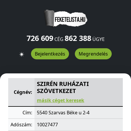
726 609
862 388
CÉG
ÜGYE
Bejelentkezés
Megrendelés
SZIRÉN RUHÁZATI SZÖVETKEZET
Béke u 2-4
Szarvas
554
SZIRÉN RUHÁZATI
SZÖVETKEZET
Cégnév:
másik céget keresek
Cím:
5540 Szarvas Béke u 2-4
Adószám:
10027477