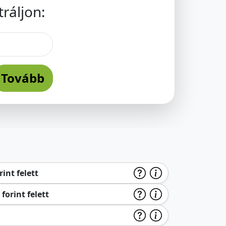
ráljon:
Tovább
int felett
forint felett