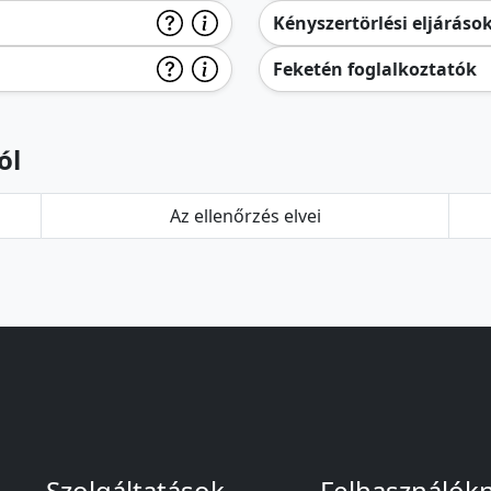
Kényszertörlési eljáráso
Feketén foglalkoztatók
ól
Az ellenőrzés elvei
Szolgáltatások
Felhasználók