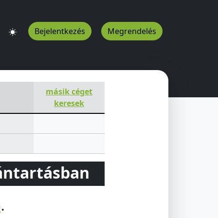
Bejelentkezés
Megrendelés
másik céget
keresek
vántartásban
e
.