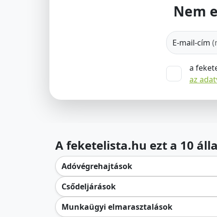
Nem e
E-mail-cím
(
a feket
az ada
A feketelista.hu ezt a 10 ál
Adóvégrehajtások
Csődeljárások
Munkaügyi elmarasztalások