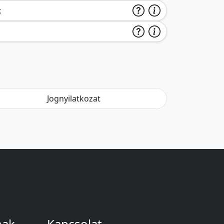
k
Jognyilatkozat
nak
Kapcsolat