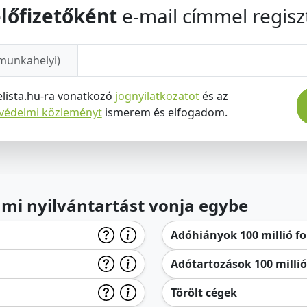
lőfizetőként
e-mail címmel regiszt
munkahelyi)
elista.hu-ra vonatkozó
jognyilatkozatot
és az
tvédelmi közleményt
ismerem és elfogadom.
lami nyilvántartást vonja egybe
Adóhiányok 100 millió for
Adótartozások 100 millió 
Törölt cégek