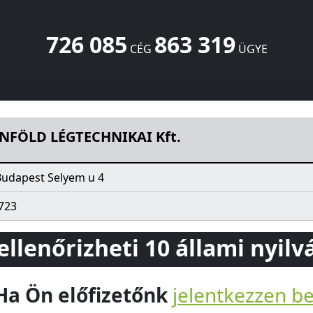
726 085
863 319
CÉG
ÜGYE
ft.
Selyem u 4
Budapest
1032
HU
NFÖLD LÉGTECHNIKAI Kft.
Budapest Selyem u 4
723
 ellenőrizheti 10 állami nyil
Ha Ön előfizetőnk
jelentkezzen b