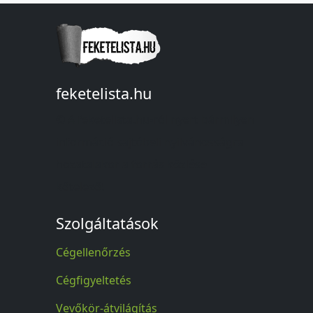
feketelista.hu
© A feketelista.hu-ról nyert bármilyen
információ sajtóbeli nyilvánosságra
hozatalakor a forrás közlése
kötelező!
Szolgáltatások
Cégellenőrzés
Cégfigyeltetés
Vevőkör-átvilágítás