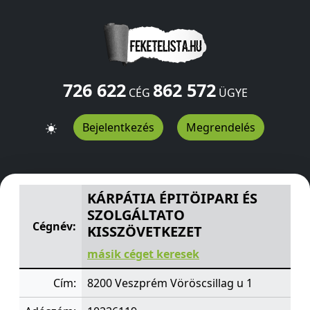
726 622
862 572
CÉG
ÜGYE
Bejelentkezés
Megrendelés
KÁRPÁTIA ÉPITÖIPARI ÉS SZOLGÁLTATO KISSZÖVETKEZE
KÁRPÁTIA ÉPITÖIPARI ÉS
SZOLGÁLTATO
Cégnév:
KISSZÖVETKEZET
másik céget keresek
Cím:
8200 Veszprém Vöröscsillag u 1