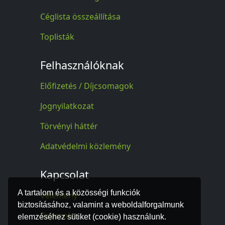
Céglista összeállítása
Toplisták
Felhasználóknak
Előfizetés / Díjcsomagok
Jognyilatkozat
Törvényi háttér
Adatvédelmi közlemény
Kapcsolat
A tartalom és a közösségi funkciók
Vélemény
biztosításához, valamint a weboldalforgalmunk
Kapcsolat
elemzéséhez sütiket (cookie) használunk.