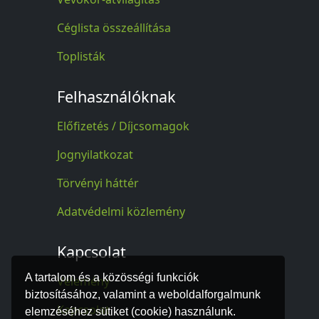
Céglista összeállítása
Toplisták
Felhasználóknak
Előfizetés / Díjcsomagok
Jognyilatkozat
Törvényi háttér
Adatvédelmi közlemény
Kapcsolat
A tartalom és a közösségi funkciók
Vélemény
biztosításához, valamint a weboldalforgalmunk
Kapcsolat
elemzéséhez sütiket (cookie) használunk.