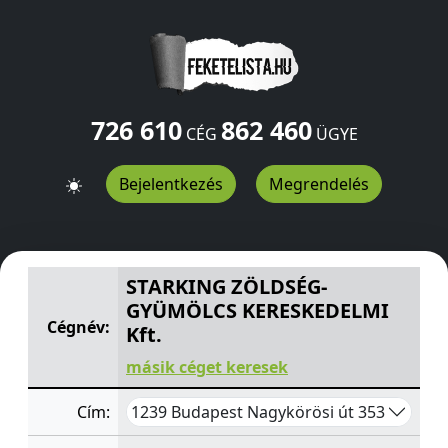
726 610
862 460
CÉG
ÜGYE
Bejelentkezés
Megrendelés
STARKING ZÖLDSÉG-GYÜMÖLCS KERESKEDELMI Kft.
Na
STARKING ZÖLDSÉG-
GYÜMÖLCS KERESKEDELMI
Cégnév:
Kft.
másik céget keresek
1239 Budapest Nagykörösi út 353
Cím: