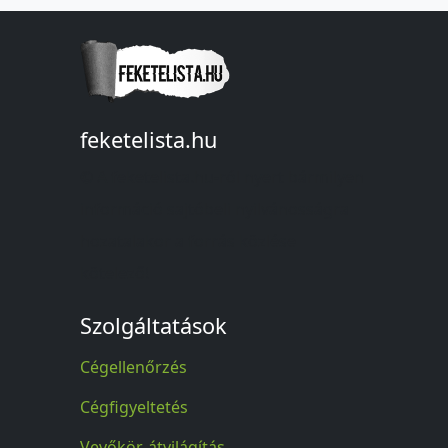
feketelista.hu
© A feketelista.hu-ról nyert bármilyen
információ sajtóbeli nyilvánosságra
hozatalakor a forrás közlése
kötelező!
Szolgáltatások
Cégellenőrzés
Cégfigyeltetés
Vevőkör-átvilágítás