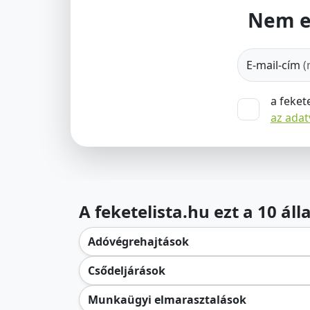
Nem e
E-mail-cím
(
a feket
az ada
A feketelista.hu ezt a 10 ál
Adóvégrehajtások
Csődeljárások
Munkaügyi elmarasztalások