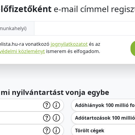
lőfizetőként
e-mail címmel regiszt
munkahelyi)
elista.hu-ra vonatkozó
jognyilatkozatot
és az
tvédelmi közleményt
ismerem és elfogadom.
lami nyilvántartást vonja egybe
Adóhiányok 100 millió for
Adótartozások 100 millió 
Törölt cégek