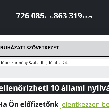
726 085
863 319
CÉG
ÜGYE
ZET
Szabadhajdú utca 24.
Hajdúböszörmény
4220
HU
 RUHÁZATI SZÖVETKEZET
jdúböszörmény Szabadhajdú utca 24.
6
 ellenőrizheti 10 állami nyil
Ha Ön előfizetőnk
jelentkezzen b