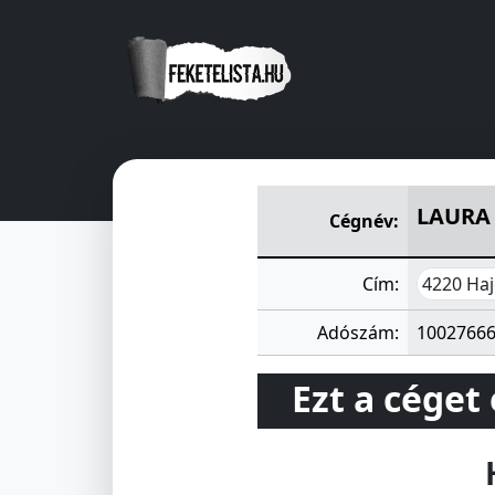
LAURA RUHÁZATI SZÖVETKE
LAURA
Cégnév:
4220 Ha
Cím:
Adószám:
1002766
Ezt a céget