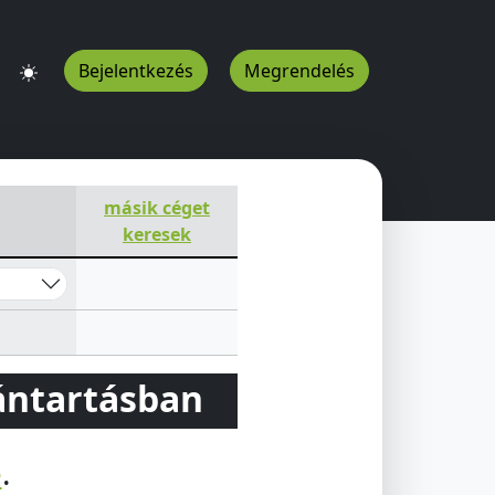
Bejelentkezés
Megrendelés
másik céget
keresek
vántartásban
e
.