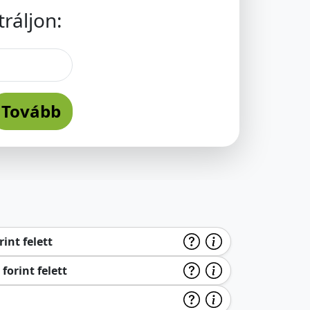
ráljon:
Tovább
int felett
forint felett