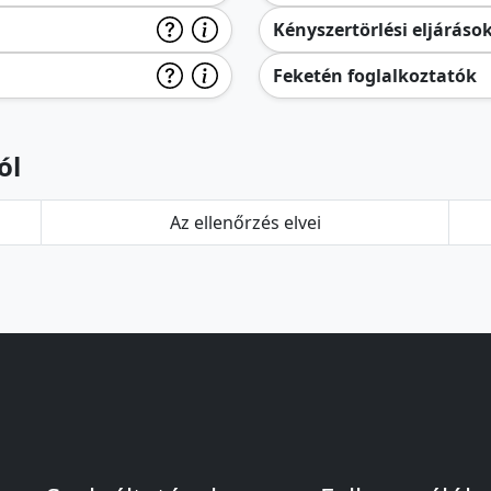
Kényszertörlési eljáráso
Feketén foglalkoztatók
ól
Az ellenőrzés elvei