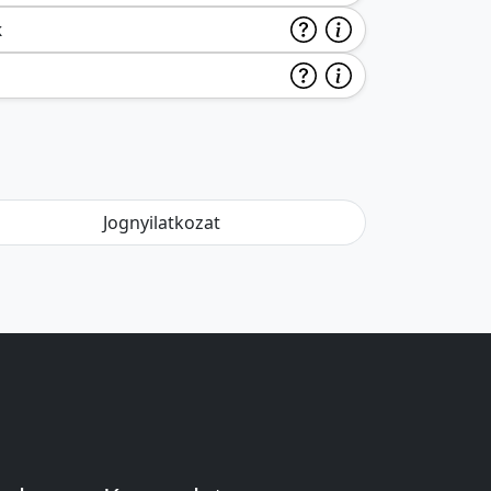
k
Jognyilatkozat