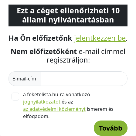
Ezt a céget ellenőrizheti 10
állami nyilvántartásban
Ha Ön előfizetőnk
jelentkezzen be
.
Nem előfizetőként
e-mail címmel
regisztráljon:
E-mail-cím
a feketelista.hu-ra vonatkozó
jognyilatkozatot
és az
az adatvédelmi közleményt
ismerem és
elfogadom.
Tovább