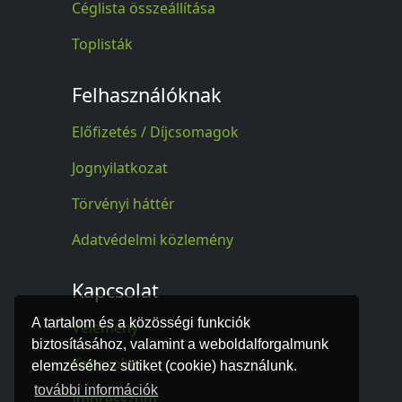
Céglista összeállítása
Toplisták
Felhasználóknak
Előfizetés / Díjcsomagok
Jognyilatkozat
Törvényi háttér
Adatvédelmi közlemény
Kapcsolat
A tartalom és a közösségi funkciók
Vélemény
biztosításához, valamint a weboldalforgalmunk
Kapcsolat
elemzéséhez sütiket (cookie) használunk.
további információk
Impresszum