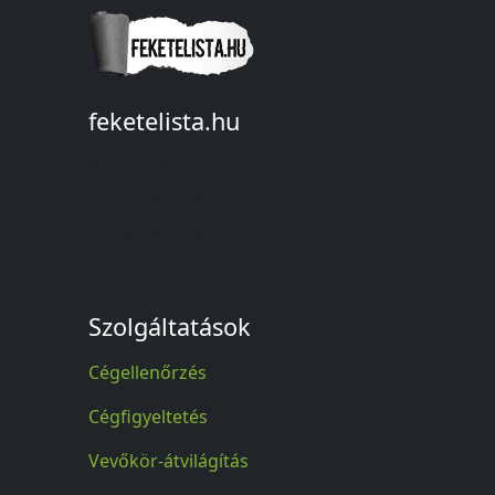
feketelista.hu
© A feketelista.hu-ról nyert bármilyen
információ sajtóbeli nyilvánosságra
hozatalakor a forrás közlése
kötelező!
Szolgáltatások
Cégellenőrzés
Cégfigyeltetés
Vevőkör-átvilágítás