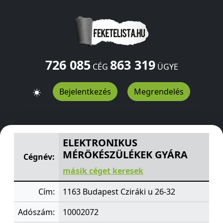
726 085
863 319
CÉG
ÜGYE
Bejelentkezés
Megrendelés
ELEKTRONIKUS MÉRÖKÉSZÜLÉKEK GYÁRA
Cziráki u 26-
ELEKTRONIKUS
MÉRÖKÉSZÜLÉKEK GYÁRA
Cégnév:
másik céget keresek
Cím:
1163 Budapest Cziráki u 26-32
Adószám:
10002072