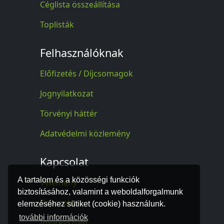
Céglista összeállítása
Toplisták
Felhasználóknak
Előfizetés / Díjcsomagok
Jognyilatkozat
Törvényi háttér
Adatvédelmi közlemény
Kapcsolat
A tartalom és a közösségi funkciók
Vélemény
biztosításához, valamint a weboldalforgalmunk
Kapcsolat
elemzéséhez sütiket (cookie) használunk.
további információk
Impresszum