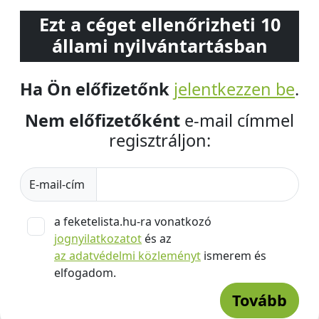
Ezt a céget ellenőrizheti 10
állami nyilvántartásban
Ha Ön előfizetőnk
jelentkezzen be
.
Nem előfizetőként
e-mail címmel
regisztráljon:
E-mail-cím
a feketelista.hu-ra vonatkozó
jognyilatkozatot
és az
az adatvédelmi közleményt
ismerem és
elfogadom.
Tovább