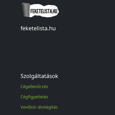
feketelista.hu
© A feketelista.hu-ról nyert bármilyen
információ sajtóbeli nyilvánosságra
hozatalakor a forrás közlése
kötelező!
Szolgáltatások
Cégellenőrzés
Cégfigyeltetés
Vevőkör-átvilágítás