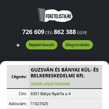
726 609
862 388
CÉG
ÜGYE
Bejelentkezés
Megrendelés
GUZSVÁN ÉS BÁNYAI KÜL- ÉS BELKERESKEDELMI Kft.
Nyá
GUZSVÁN ÉS BÁNYAI KÜL- ÉS
BELKERESKEDELMI Kft.
Cégnév:
másik céget keresek
Cím:
6351 Bátya Nyárfa u 4
Adószám:
11027425