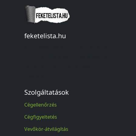
feketelista.hu
© A feketelista.hu-ról nyert bármilyen
információ sajtóbeli nyilvánosságra
hozatalakor a forrás közlése
kötelező!
Szolgáltatások
Cégellenőrzés
Cégfigyeltetés
Vevőkör-átvilágítás