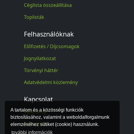
Céglista összeállítása
Toplisták
Felhasználóknak
Előfizetés / Díjcsomagok
Jognyilatkozat
Törvényi háttér
Adatvédelmi közlemény
Kapcsolat
A tartalom és a közösségi funkciók
Vélemény
biztosításához, valamint a weboldalforgalmunk
Kapcsolat
elemzéséhez sütiket (cookie) használunk.
további információk