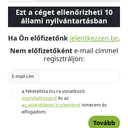
Ezt a céget ellenőrizheti 10
állami nyilvántartásban
Ha Ön előfizetőnk
jelentkezzen be
.
Nem előfizetőként
e-mail címmel
regisztráljon:
E-mail-cím
a feketelista.hu-ra vonatkozó
jognyilatkozatot
és az
az adatvédelmi közleményt
ismerem és
elfogadom.
Tovább