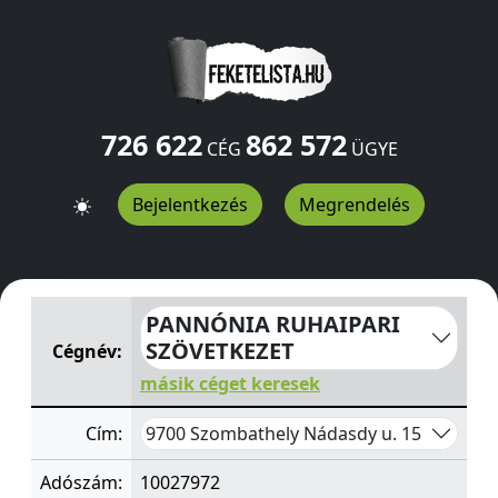
726 622
862 572
CÉG
ÜGYE
Bejelentkezés
Megrendelés
PANNÓNIA RUHAIPARI SZÖVETKEZET
Nádasdy u. 15
Szo
PANNÓNIA RUHAIPARI
SZÖVETKEZET
Cégnév:
másik céget keresek
9700 Szombathely Nádasdy u. 15
Cím:
Adószám:
10027972