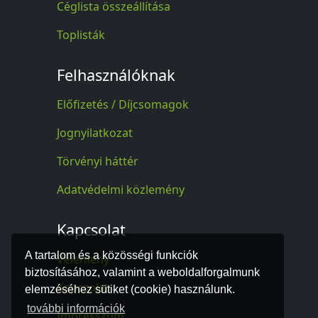
Céglista összeállítása
Toplisták
Felhasználóknak
Előfizetés / Díjcsomagok
Jognyilatkozat
Törvényi háttér
Adatvédelmi közlemény
Kapcsolat
A tartalom és a közösségi funkciók
Vélemény
biztosításához, valamint a weboldalforgalmunk
Kapcsolat
elemzéséhez sütiket (cookie) használunk.
további információk
Impresszum