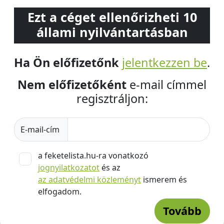
Ezt a céget ellenőrizheti 10
állami nyilvántartásban
Ha Ön előfizetőnk
jelentkezzen be
.
Nem előfizetőként
e-mail címmel
regisztráljon:
E-mail-cím
a feketelista.hu-ra vonatkozó
jognyilatkozatot
és az
az adatvédelmi közleményt
ismerem és
elfogadom.
Tovább