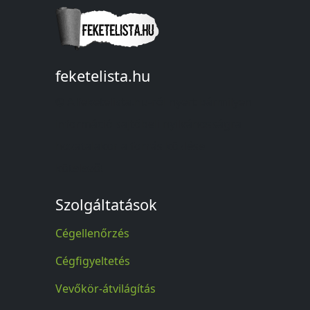
feketelista.hu
© A feketelista.hu-ról nyert bármilyen
információ sajtóbeli nyilvánosságra
hozatalakor a forrás közlése
kötelező!
Szolgáltatások
Cégellenőrzés
Cégfigyeltetés
Vevőkör-átvilágítás