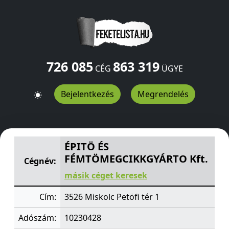
726 085
863 319
CÉG
ÜGYE
Bejelentkezés
Megrendelés
ÉPITÖ ÉS FÉMTÖMEGCIKKGYÁRTO Kft.
Petöfi tér 1
Misk
ÉPITÖ ÉS
FÉMTÖMEGCIKKGYÁRTO Kft.
Cégnév:
másik céget keresek
Cím:
3526 Miskolc Petöfi tér 1
Adószám:
10230428