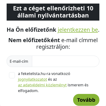
Ezt a céget ellenőrizheti 10
állami nyilvántartásban
Ha Ön előfizetőnk
jelentkezzen be
.
Nem előfizetőként
e-mail címmel
regisztráljon:
E-mail-cím
a feketelista.hu-ra vonatkozó
jognyilatkozatot
és az
az adatvédelmi közleményt
ismerem és
elfogadom.
Tovább