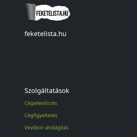
feketelista.hu
© A feketelista.hu-ról nyert bármilyen
információ sajtóbeli nyilvánosságra
hozatalakor a forrás közlése
kötelező!
Szolgáltatások
Cégellenőrzés
Cégfigyeltetés
Vevőkör-átvilágítás