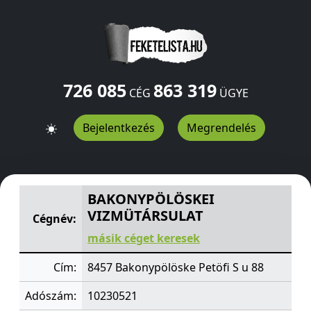
726 085
863 319
CÉG
ÜGYE
Bejelentkezés
Megrendelés
BAKONYPÖLÖSKEI VIZMÜTÁRSULAT
Petöfi S u 88
Bakon
BAKONYPÖLÖSKEI
VIZMÜTÁRSULAT
Cégnév:
másik céget keresek
Cím:
8457 Bakonypölöske Petöfi S u 88
Adószám:
10230521