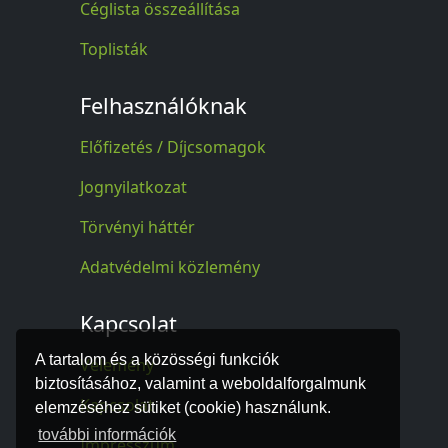
Céglista összeállítása
Toplisták
Felhasználóknak
Előfizetés / Díjcsomagok
Jognyilatkozat
Törvényi háttér
Adatvédelmi közlemény
Kapcsolat
A tartalom és a közösségi funkciók
Vélemény
biztosításához, valamint a weboldalforgalmunk
Kapcsolat
elemzéséhez sütiket (cookie) használunk.
további információk
Impresszum