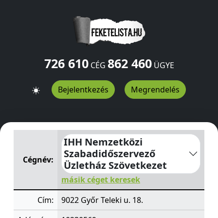
726 610
862 460
CÉG
ÜGYE
Bejelentkezés
Megrendelés
IHH Nemzetközi Szabadidőszervező Üzletház Szövetke
IHH Nemzetközi
Szabadidőszervező
Cégnév:
Üzletház Szövetkezet
másik céget keresek
Cím:
9022 Győr Teleki u. 18.