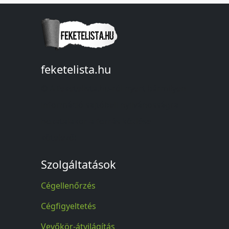
feketelista.hu
© A feketelista.hu-ról nyert bármilyen
információ sajtóbeli nyilvánosságra
hozatalakor a forrás közlése
kötelező!
Szolgáltatások
Cégellenőrzés
Cégfigyeltetés
Vevőkör-átvilágítás