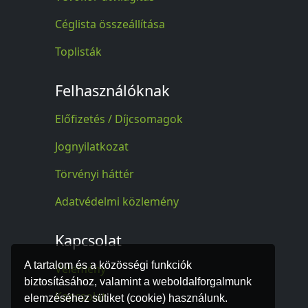
Céglista összeállítása
Toplisták
Felhasználóknak
Előfizetés / Díjcsomagok
Jognyilatkozat
Törvényi háttér
Adatvédelmi közlemény
Kapcsolat
A tartalom és a közösségi funkciók
Vélemény
biztosításához, valamint a weboldalforgalmunk
Kapcsolat
elemzéséhez sütiket (cookie) használunk.