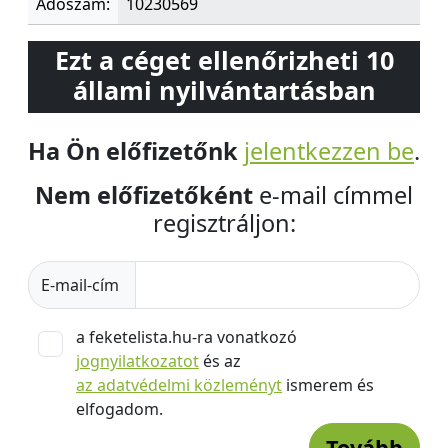
Adószám:
10230569
Ezt a céget ellenőrizheti 10
állami nyilvántartásban
Ha Ön előfizetőnk
jelentkezzen be
.
Nem előfizetőként
e-mail címmel
regisztráljon:
E-mail-cím
a feketelista.hu-ra vonatkozó
jognyilatkozatot
és az
az adatvédelmi közleményt
ismerem és
elfogadom.
Tovább