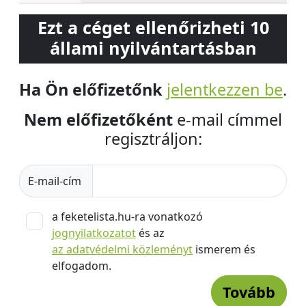
Ezt a céget ellenőrizheti 10
állami nyilvántartásban
Ha Ön előfizetőnk
jelentkezzen be
.
Nem előfizetőként
e-mail címmel
regisztráljon:
E-mail-cím
a feketelista.hu-ra vonatkozó
jognyilatkozatot
és az
az adatvédelmi közleményt
ismerem és
elfogadom.
Tovább