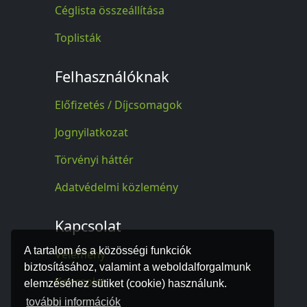
Céglista összeállítása
Toplisták
Felhasználóknak
Előfizetés / Díjcsomagok
Jognyilatkozat
Törvényi háttér
Adatvédelmi közlemény
Kapcsolat
A tartalom és a közösségi funkciók
Vélemény
biztosításához, valamint a weboldalforgalmunk
Kapcsolat
elemzéséhez sütiket (cookie) használunk.
további információk