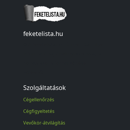
feketelista.hu
© A feketelista.hu-ról nyert bármilyen
információ sajtóbeli nyilvánosságra
hozatalakor a forrás közlése
kötelező!
Szolgáltatások
Cégellenőrzés
Cégfigyeltetés
Vevőkör-átvilágítás