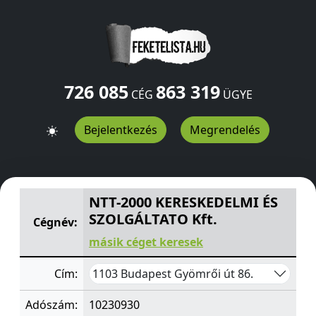
726 085
863 319
CÉG
ÜGYE
Bejelentkezés
Megrendelés
NTT-2000 KERESKEDELMI ÉS SZOLGÁLTATO Kft.
Gyömrői 
NTT-2000 KERESKEDELMI ÉS
SZOLGÁLTATO Kft.
Cégnév:
másik céget keresek
1103 Budapest Gyömrői út 86.
Cím:
Adószám:
10230930