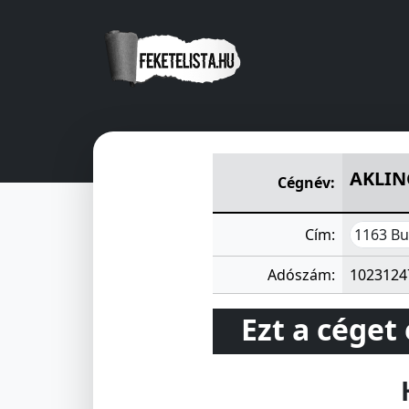
AKLING IPARI ÉS KERESKEDEL
AKLING
Cégnév:
1163 Bu
Cím:
Adószám:
1023124
Ezt a céget