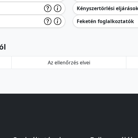
Kényszertörlési eljáráso
Feketén foglalkoztatók
ól
Az ellenőrzés elvei