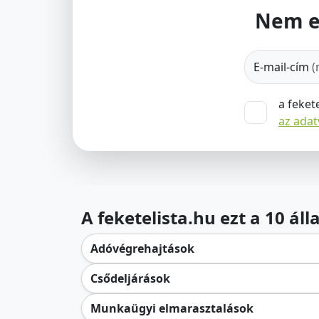
Nem e
E-mail-cím
(
a feket
az ada
A feketelista.hu ezt a 10 ál
Adóvégrehajtások
Csődeljárások
Munkaügyi elmarasztalások