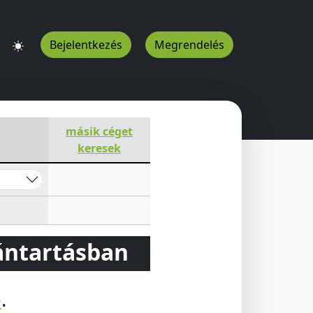
Bejelentkezés
Megrendelés
másik céget
keresek
vántartásban
e
.