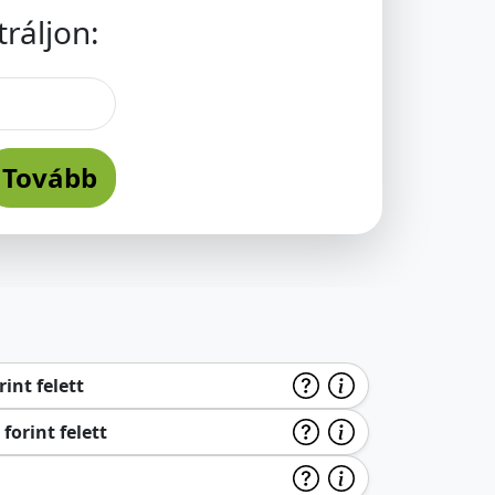
ráljon:
Tovább
int felett
forint felett