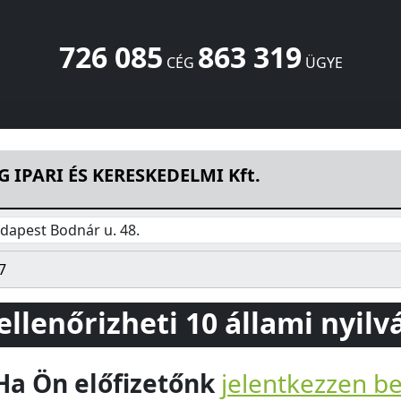
726 085
863 319
CÉG
ÜGYE
MI Kft.
Bodnár u. 48.
Budapest
1163
HU
 IPARI ÉS KERESKEDELMI Kft.
dapest Bodnár u. 48.
7
 ellenőrizheti 10 állami nyil
Ha Ön előfizetőnk
jelentkezzen b