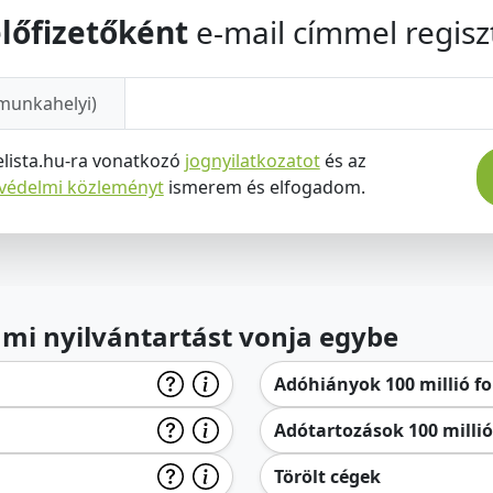
lőfizetőként
e-mail címmel regiszt
munkahelyi)
elista.hu-ra vonatkozó
jognyilatkozatot
és az
tvédelmi közleményt
ismerem és elfogadom.
lami nyilvántartást vonja egybe
Adóhiányok 100 millió for
Adótartozások 100 millió 
Törölt cégek