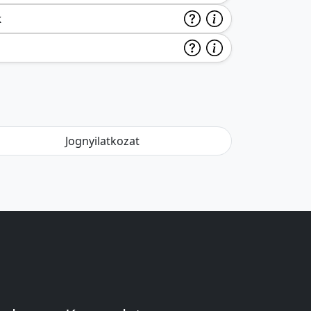
k
Jognyilatkozat