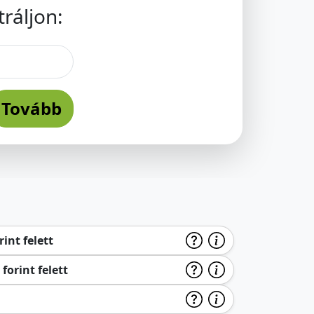
ráljon:
Tovább
int felett
forint felett