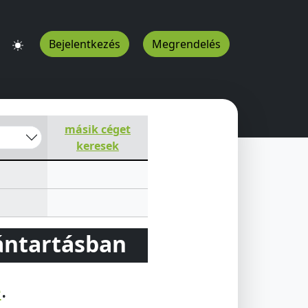
Bejelentkezés
Megrendelés
másik céget
keresek
vántartásban
e
.