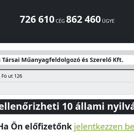
726 610
862 460
CÉG
ÜGYE
ldolgozó és Szerelő Kft.
Fö ut 126
Szokolya
2624
HU
 Társai Műanyagfeldolgozó és Szerelő Kft.
 Fö ut 126
 ellenőrizheti 10 állami nyil
Ha Ön előfizetőnk
jelentkezzen b