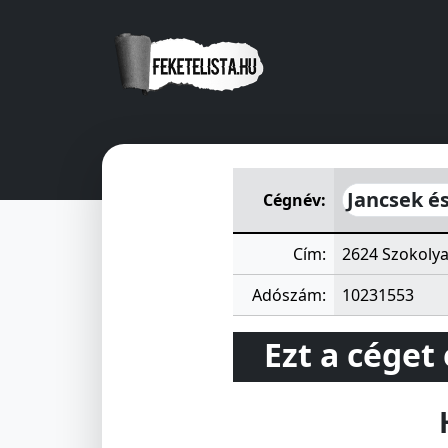
Jancsek és Társai Műanyagfe
Jancsek és
Cégnév:
Cím:
2624 Szokolya
Adószám:
10231553
Ezt a céget