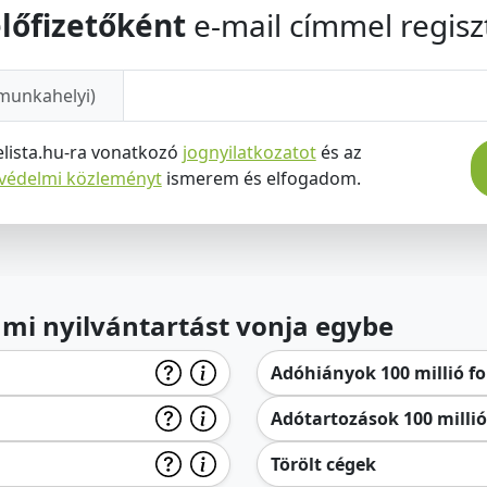
lőfizetőként
e-mail címmel regiszt
munkahelyi)
elista.hu-ra vonatkozó
jognyilatkozatot
és az
tvédelmi közleményt
ismerem és elfogadom.
lami nyilvántartást vonja egybe
Adóhiányok 100 millió for
Adótartozások 100 millió 
Törölt cégek