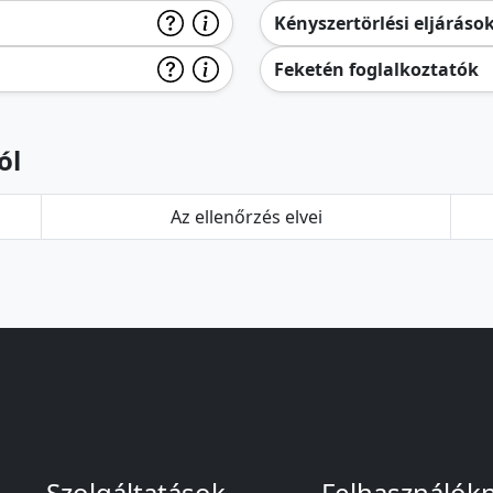
Kényszertörlési eljáráso
Feketén foglalkoztatók
ól
Az ellenőrzés elvei
Szolgáltatások
Felhasználók