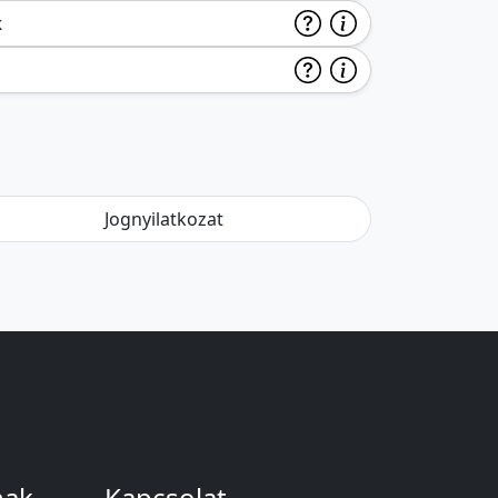
k
Jognyilatkozat
nak
Kapcsolat