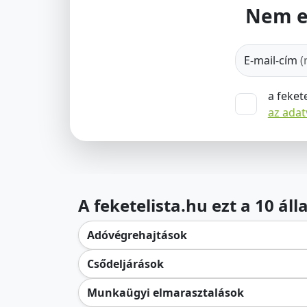
Nem e
E-mail-cím
(
a feket
az ada
A feketelista.hu ezt a 10 ál
Adóvégrehajtások
Csődeljárások
Munkaügyi elmarasztalások