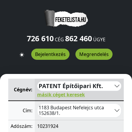
726 610
862 460
CÉG
ÜGYE
Bejelentkezés
Megrendelés
PATENT Építőipari Kft.
Nefelejcs utca 152638/1.
Budapes
PATENT Építőipari Kft.
Cégnév:
másik céget keresek
1183 Budapest Nefelejcs utca
Cím:
152638/1.
Adószám:
10231924