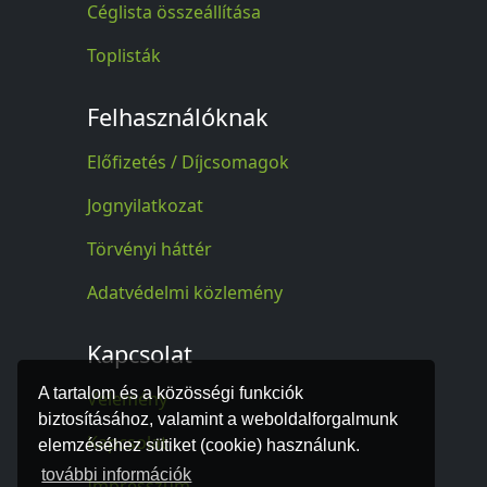
Céglista összeállítása
Toplisták
Felhasználóknak
Előfizetés / Díjcsomagok
Jognyilatkozat
Törvényi háttér
Adatvédelmi közlemény
Kapcsolat
A tartalom és a közösségi funkciók
Vélemény
biztosításához, valamint a weboldalforgalmunk
Kapcsolat
elemzéséhez sütiket (cookie) használunk.
további információk
Impresszum