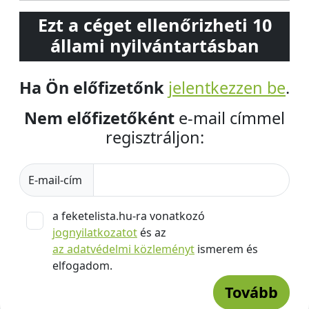
Ezt a céget ellenőrizheti 10
állami nyilvántartásban
Ha Ön előfizetőnk
jelentkezzen be
.
Nem előfizetőként
e-mail címmel
regisztráljon:
E-mail-cím
a feketelista.hu-ra vonatkozó
jognyilatkozatot
és az
az adatvédelmi közleményt
ismerem és
elfogadom.
Tovább