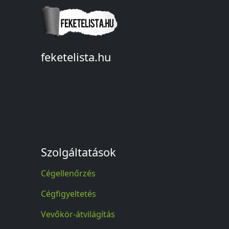
feketelista.hu
© A feketelista.hu-ról nyert bármilyen
információ sajtóbeli nyilvánosságra
hozatalakor a forrás közlése
kötelező!
Szolgáltatások
Cégellenőrzés
Cégfigyeltetés
Vevőkör-átvilágítás