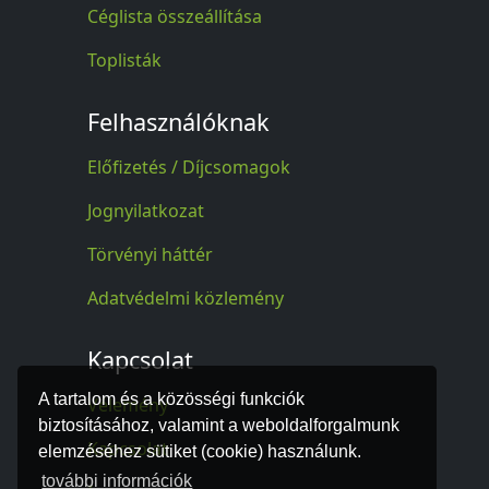
Céglista összeállítása
Toplisták
Felhasználóknak
Előfizetés / Díjcsomagok
Jognyilatkozat
Törvényi háttér
Adatvédelmi közlemény
Kapcsolat
A tartalom és a közösségi funkciók
Vélemény
biztosításához, valamint a weboldalforgalmunk
Kapcsolat
elemzéséhez sütiket (cookie) használunk.
további információk