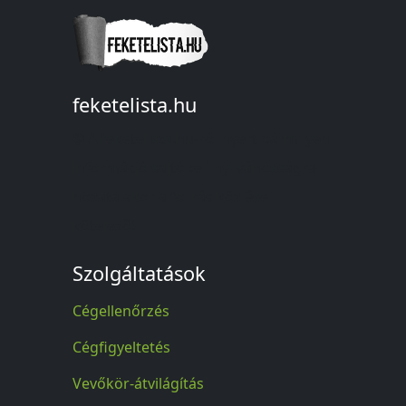
feketelista.hu
© A feketelista.hu-ról nyert bármilyen
információ sajtóbeli nyilvánosságra
hozatalakor a forrás közlése
kötelező!
Szolgáltatások
Cégellenőrzés
Cégfigyeltetés
Vevőkör-átvilágítás