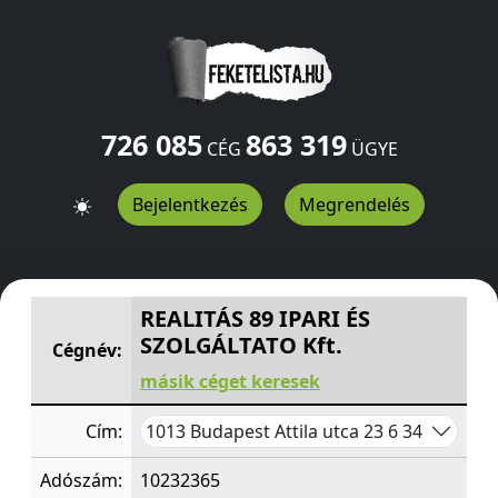
726 085
863 319
CÉG
ÜGYE
Bejelentkezés
Megrendelés
REALITÁS 89 IPARI ÉS SZOLGÁLTATO Kft.
Attila utca 23 6 
REALITÁS 89 IPARI ÉS
SZOLGÁLTATO Kft.
Cégnév:
másik céget keresek
1013 Budapest Attila utca 23 6 34
Cím:
Adószám:
10232365