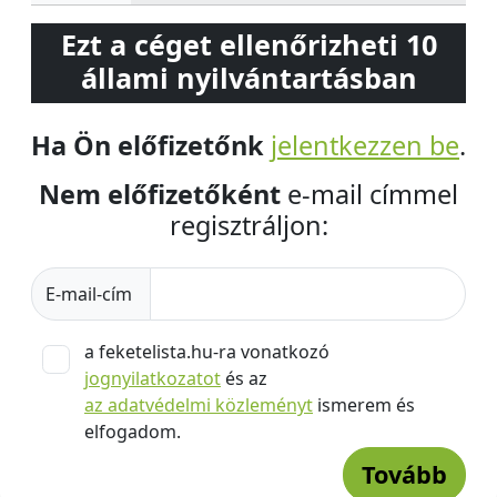
Ezt a céget ellenőrizheti 10
állami nyilvántartásban
Ha Ön előfizetőnk
jelentkezzen be
.
Nem előfizetőként
e-mail címmel
regisztráljon:
E-mail-cím
a feketelista.hu-ra vonatkozó
jognyilatkozatot
és az
az adatvédelmi közleményt
ismerem és
elfogadom.
Tovább