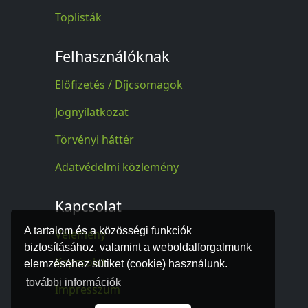
Toplisták
Felhasználóknak
Előfizetés / Díjcsomagok
Jognyilatkozat
Törvényi háttér
Adatvédelmi közlemény
Kapcsolat
A tartalom és a közösségi funkciók
Vélemény
biztosításához, valamint a weboldalforgalmunk
Kapcsolat
elemzéséhez sütiket (cookie) használunk.
további információk
Impresszum