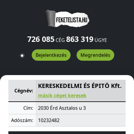
726 085
863 319
CÉG
ÜGYE
Bejelentkezés
Megrendelés
KERESKEDELMI ÉS ÉPITÖ Kft.
Asztalos u 3
Érd
2030
HU
KERESKEDELMI ÉS ÉPITÖ Kft.
Cégnév:
másik céget keresek
Cím:
2030 Érd Asztalos u 3
Adószám:
10232482