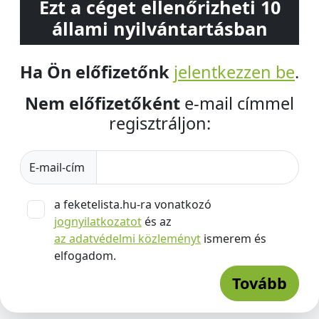
Ezt a céget ellenőrizheti 10
állami nyilvántartásban
Ha Ön előfizetőnk
jelentkezzen be
.
Nem előfizetőként
e-mail címmel
regisztráljon:
E-mail-cím
a feketelista.hu-ra vonatkozó
jognyilatkozatot
és az
az adatvédelmi közleményt
ismerem és
elfogadom.
Tovább