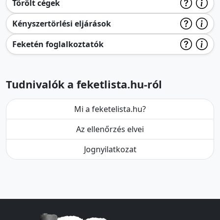
Törölt cégek
Kényszertörlési eljárások
Feketén foglalkoztatók
Tudnivalók a feketlista.hu-ról
Mi a feketelista.hu?
Az ellenőrzés elvei
Jognyilatkozat