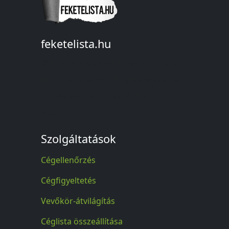
feketelista.hu
© A feketelista.hu-ról nyert bármilyen
információ sajtóbeli nyilvánosságra
hozatalakor a forrás közlése
kötelező!
Szolgáltatások
Cégellenőrzés
Cégfigyeltetés
Vevőkör-átvilágítás
Céglista összeállítása