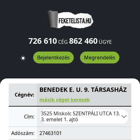
726 610
862 460
CÉG
ÜGYE
Bejelentkezés
Megrendelés
BENEDEK E. U. 9. TÁRSASHÁZ
SZENTPÁLI UTCA 13. 3. emel
BENEDEK E. U. 9. TÁRSASHÁZ
Cégnév:
másik céget keresek
3525 Miskolc SZENTPÁLI UTCA 13.
Cím:
3. emelet 1. ajtó
Adószám:
27463101