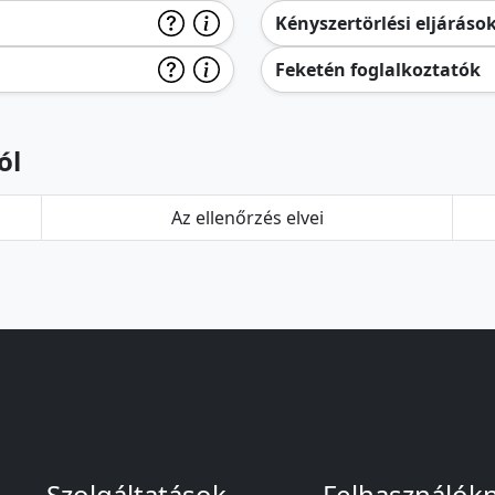
Kényszertörlési eljáráso
Feketén foglalkoztatók
ól
Az ellenőrzés elvei
Szolgáltatások
Felhasználók