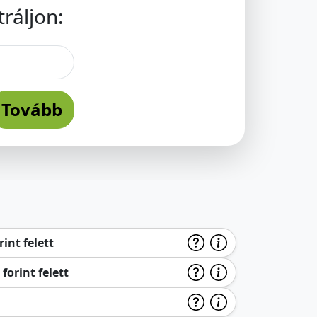
ráljon:
Tovább
int felett
forint felett