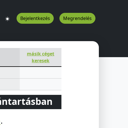
Bejelentkezés
Megrendelés
másik céget
keresek
vántartásban
e
.