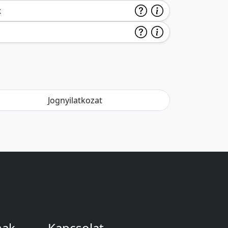
k
Jognyilatkozat
nak
Kapcsolat