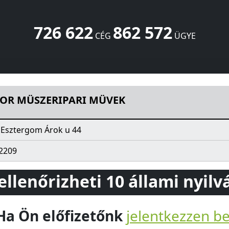
726 622
862 572
CÉG
ÜGYE
K
Árok u 44
Esztergom
2500
HU
OR MÜSZERIPARI MÜVEK
 Esztergom Árok u 44
2209
 ellenőrizheti 10 állami nyil
Ha Ön előfizetőnk
jelentkezzen b