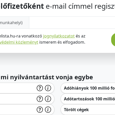
lőfizetőként
e-mail címmel regiszt
munkahelyi)
elista.hu-ra vonatkozó
jognyilatkozatot
és az
tvédelmi közleményt
ismerem és elfogadom.
lami nyilvántartást vonja egybe
Adóhiányok 100 millió for
Adótartozások 100 millió 
Törölt cégek