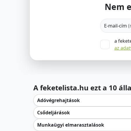
Nem e
E-mail-cím
(
a feket
az ada
A feketelista.hu ezt a 10 ál
Adóvégrehajtások
Csődeljárások
Munkaügyi elmarasztalások