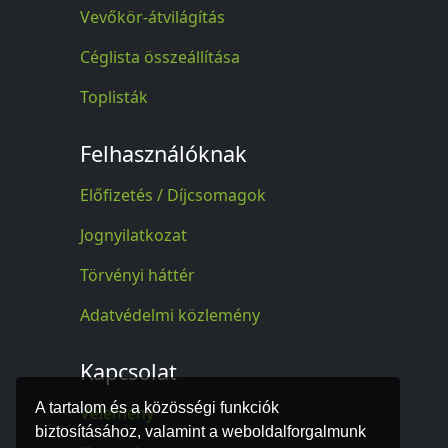
Vevőkör-átvilágítás
Céglista összeállítása
Toplisták
Felhasználóknak
Előfizetés / Díjcsomagok
Jognyilatkozat
Törvényi háttér
Adatvédelmi közlemény
Kapcsolat
A tartalom és a közösségi funkciók
Vélemény
biztosításához, valamint a weboldalforgalmunk