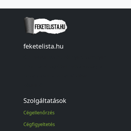
feketelista.hu
© A feketelista.hu-ról nyert bármilyen
információ sajtóbeli nyilvánosságra
hozatalakor a forrás közlése
kötelező!
Szolgáltatások
Cégellenőrzés
Cégfigyeltetés