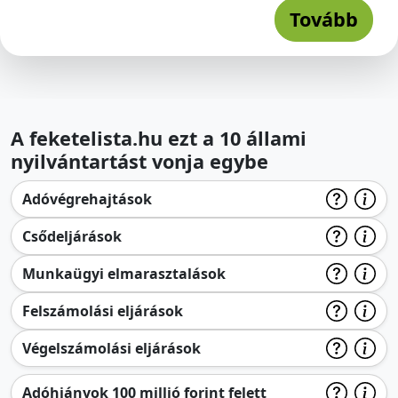
Tovább
A feketelista.hu ezt a 10 állami
nyilvántartást vonja egybe
Adóvégrehajtások
Csődeljárások
Munkaügyi elmarasztalások
Felszámolási eljárások
Végelszámolási eljárások
Adóhiányok 100 millió forint felett