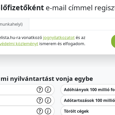
lőfizetőként
e-mail címmel regiszt
munkahelyi)
elista.hu-ra vonatkozó
jognyilatkozatot
és az
tvédelmi közleményt
ismerem és elfogadom.
lami nyilvántartást vonja egybe
Adóhiányok 100 millió for
Adótartozások 100 millió 
Törölt cégek