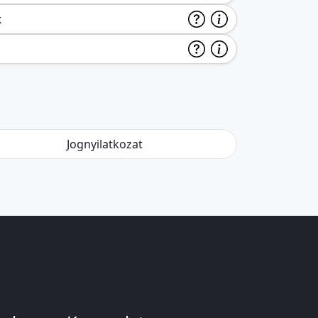
k
Jognyilatkozat