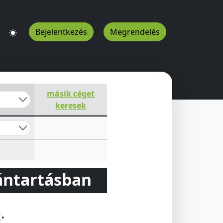
Bejelentkezés
Megrendelés
másik céget
keresek
vántartásban
e
.