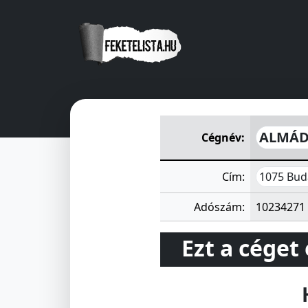
ALMÁDI YACHT CLUB Szolgált
ALMÁDI
Cégnév:
1075 Bud
Cím:
Adószám:
10234271
Ezt a céget