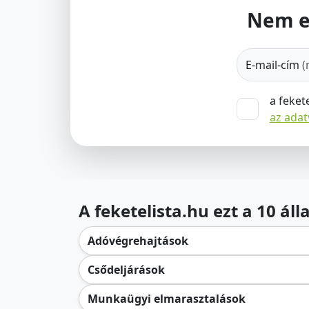
Nem e
E-mail-cím
(
a feket
az ada
A feketelista.hu ezt a 10 ál
Adóvégrehajtások
Csődeljárások
Munkaügyi elmarasztalások