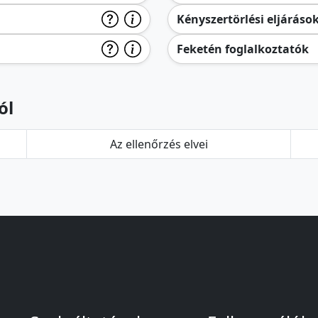
Kényszertörlési eljáráso
Feketén foglalkoztatók
ól
Az ellenőrzés elvei