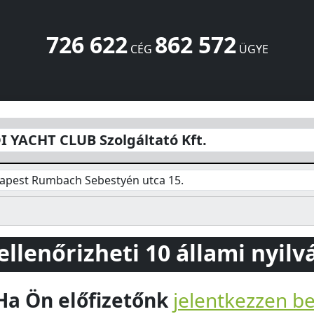
726 622
862 572
CÉG
ÜGYE
ató Kft.
Rumbach Sebestyén utca 15.
Budapest
1075
HU
 YACHT CLUB Szolgáltató Kft.
apest Rumbach Sebestyén utca 15.
 ellenőrizheti 10 állami nyil
Ha Ön előfizetőnk
jelentkezzen b