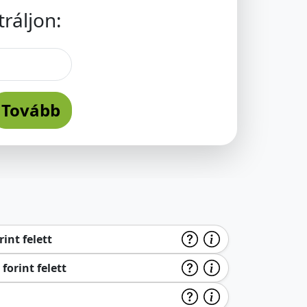
ráljon:
Tovább
int felett
forint felett