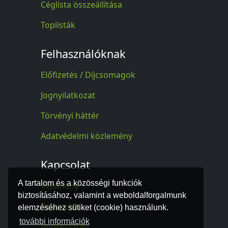
Céglista összeállítása
Toplisták
Felhasználóknak
Előfizetés / Díjcsomagok
Jognyilatkozat
Törvényi háttér
Adatvédelmi közlemény
Kapcsolat
A tartalom és a közösségi funkciók
Vélemény
biztosításához, valamint a weboldalforgalmunk
Kapcsolat
elemzéséhez sütiket (cookie) használunk.
további információk
Impresszum