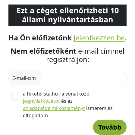
Ezt a céget ellenőrizheti 10
állami nyilvántartásban
Ha Ön előfizetőnk
jelentkezzen be
.
Nem előfizetőként
e-mail címmel
regisztráljon:
E-mail-cím
a feketelista.hu-ra vonatkozó
jognyilatkozatot
és az
az adatvédelmi közleményt
ismerem és
elfogadom.
Tovább