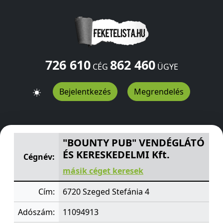
726 610
862 460
CÉG
ÜGYE
Bejelentkezés
Megrendelés
"BOUNTY PUB" VENDÉGLÁTÓ ÉS KERESKEDELMI Kft.
Ste
"BOUNTY PUB" VENDÉGLÁTÓ
ÉS KERESKEDELMI Kft.
Cégnév:
másik céget keresek
Cím:
6720 Szeged Stefánia 4
Adószám:
11094913