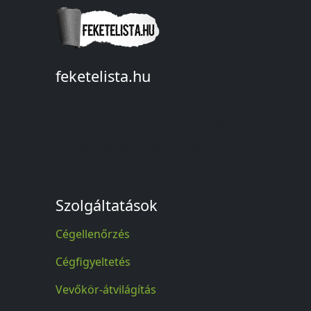
feketelista.hu
© A feketelista.hu-ról nyert bármilyen
információ sajtóbeli nyilvánosságra
hozatalakor a forrás közlése
kötelező!
Szolgáltatások
Cégellenőrzés
Cégfigyeltetés
Vevőkör-átvilágítás