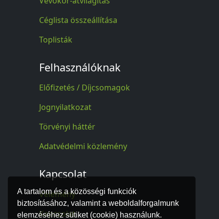
Vevőkör-átvilágítás
Céglista összeállítása
Toplisták
Felhasználóknak
Előfizetés / Díjcsomagok
Jognyilatkozat
Törvényi háttér
Adatvédelmi közlemény
Kapcsolat
A tartalom és a közösségi funkciók
Vélemény
biztosításához, valamint a weboldalforgalmunk
Kapcsolat
elemzéséhez sütiket (cookie) használunk.