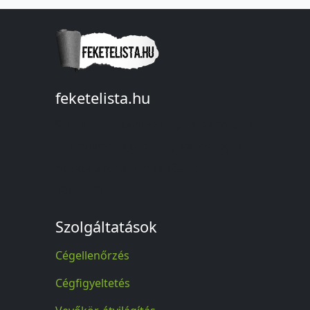
feketelista.hu
© A feketelista.hu-ról nyert bármilyen
információ sajtóbeli nyilvánosságra
hozatalakor a forrás közlése
kötelező!
Szolgáltatások
Cégellenőrzés
Cégfigyeltetés