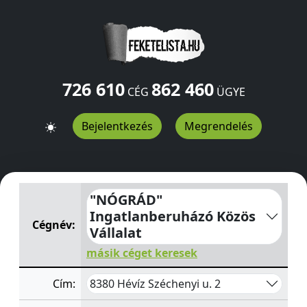
726 610
862 460
CÉG
ÜGYE
Bejelentkezés
Megrendelés
"NÓGRÁD" Ingatlanberuházó Közös Vállalat
Széchenyi u
"NÓGRÁD"
Ingatlanberuházó Közös
Cégnév:
Vállalat
másik céget keresek
8380 Hévíz Széchenyi u. 2
Cím: