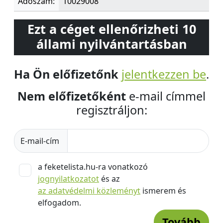
Adószám:
10029008
Ezt a céget ellenőrizheti 10
állami nyilvántartásban
Ha Ön előfizetőnk
jelentkezzen be
.
Nem előfizetőként
e-mail címmel
regisztráljon:
E-mail-cím
a feketelista.hu-ra vonatkozó
jognyilatkozatot
és az
az adatvédelmi közleményt
ismerem és
elfogadom.
Tovább