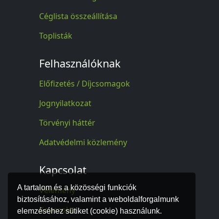
Céglista összeállítása
Toplisták
Felhasználóknak
Előfizetés / Díjcsomagok
Jognyilatkozat
Törvényi háttér
Adatvédelmi közlemény
Kapcsolat
A tartalom és a közösségi funkciók
Vélemény
biztosításához, valamint a weboldalforgalmunk
Kapcsolat
elemzéséhez sütiket (cookie) használunk.