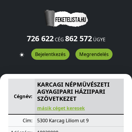
726 622
862 572
CÉG
ÜGYE
Bejelentkezés
Megrendelés
KARCAGI NÉPMÜVÉSZETI AGYAGIPARI HÁZIIPARI SZÖVE
KARCAGI NÉPMÜVÉSZETI
AGYAGIPARI HÁZIIPARI
Cégnév:
SZÖVETKEZET
másik céget keresek
Cím:
5300 Karcag Liliom ut 9