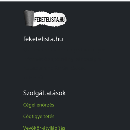
feketelista.hu
© A feketelista.hu-ról nyert bármilyen
információ sajtóbeli nyilvánosságra
hozatalakor a forrás közlése
kötelező!
Szolgáltatások
Cégellenőrzés
Cégfigyeltetés
Vevőkör-átvilágítás