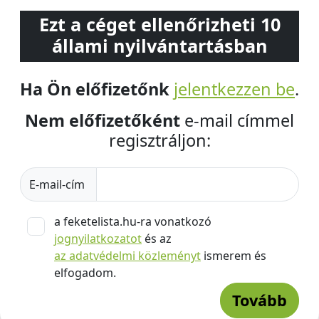
Ezt a céget ellenőrizheti 10
állami nyilvántartásban
Ha Ön előfizetőnk
jelentkezzen be
.
Nem előfizetőként
e-mail címmel
regisztráljon:
E-mail-cím
a feketelista.hu-ra vonatkozó
jognyilatkozatot
és az
az adatvédelmi közleményt
ismerem és
elfogadom.
Tovább