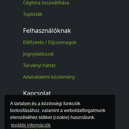
Céglista összeállítása
Toplisták
Felhasználóknak
Előfizetés / Díjcsomagok
Jognyilatkozat
Törvényi háttér
Adatvédelmi közlemény
Kapcsolat
A tartalom és a közösségi funkciók
Vélemény
biztosításához, valamint a weboldalforgalmunk
Kapcsolat
elemzéséhez sütiket (cookie) használunk.
további információk
Impresszum