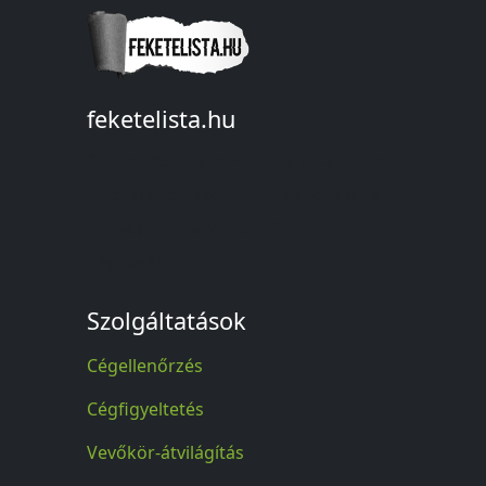
feketelista.hu
© A feketelista.hu-ról nyert bármilyen
információ sajtóbeli nyilvánosságra
hozatalakor a forrás közlése
kötelező!
Szolgáltatások
Cégellenőrzés
Cégfigyeltetés
Vevőkör-átvilágítás