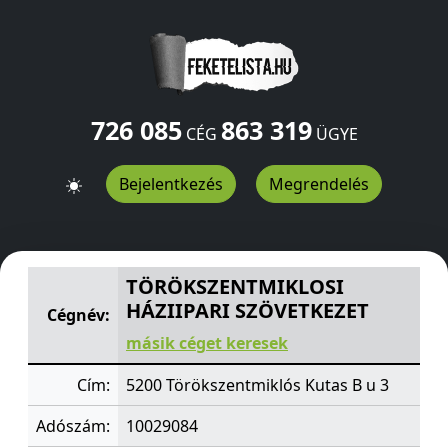
726 085
863 319
CÉG
ÜGYE
Bejelentkezés
Megrendelés
TÖRÖKSZENTMIKLOSI HÁZIIPARI SZÖVETKEZET
Kutas B
TÖRÖKSZENTMIKLOSI
HÁZIIPARI SZÖVETKEZET
Cégnév:
másik céget keresek
Cím:
5200 Törökszentmiklós Kutas B u 3
Adószám:
10029084