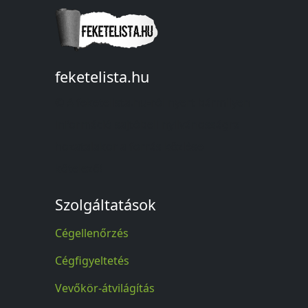
feketelista.hu
© A feketelista.hu-ról nyert bármilyen
információ sajtóbeli nyilvánosságra
hozatalakor a forrás közlése
kötelező!
Szolgáltatások
Cégellenőrzés
Cégfigyeltetés
Vevőkör-átvilágítás