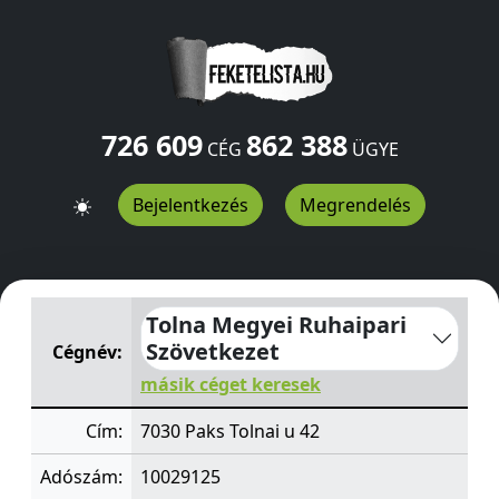
726 609
862 388
CÉG
ÜGYE
Bejelentkezés
Megrendelés
Tolna Megyei Ruhaipari Szövetkezet
Tolnai u 42
Paks
70
Tolna Megyei Ruhaipari
Szövetkezet
Cégnév:
másik céget keresek
Cím:
7030 Paks Tolnai u 42
Adószám:
10029125