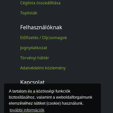
Céglista összeállítása
Toplisták
Felhasználóknak
Előfizetés / Díjcsomagok
Jognyilatkozat
Törvényi háttér
Adatvédelmi közlemény
Kapcsolat
A tartalom és a közösségi funkciók
Vélemény
biztosításához, valamint a weboldalforgalmunk
Kapcsolat
elemzéséhez sütiket (cookie) használunk.
további információk
Impresszum