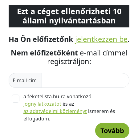
Ezt a céget ellenőrizheti 10
állami nyilvántartásban
Ha Ön előfizetőnk
jelentkezzen be
.
Nem előfizetőként
e-mail címmel
regisztráljon:
E-mail-cím
a feketelista.hu-ra vonatkozó
jognyilatkozatot
és az
az adatvédelmi közleményt
ismerem és
elfogadom.
Tovább