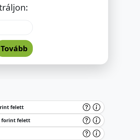
ráljon:
Tovább
int felett
forint felett