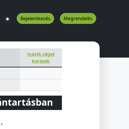
Bejelentkezés
Megrendelés
másik céget
keresek
vántartásban
e
.