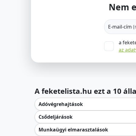
Nem e
E-mail-cím
(
a feket
az ada
A feketelista.hu ezt a 10 ál
Adóvégrehajtások
Csődeljárások
Munkaügyi elmarasztalások