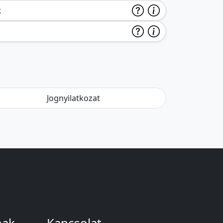
k
Jognyilatkozat
nak
Kapcsolat