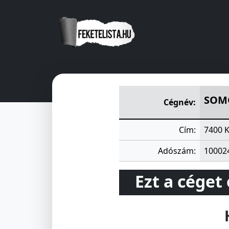
SOMOGY-ZALA M TÉGLAIPAR
SOMO
Cégnév:
Cím:
7400 K
Adószám:
10002
Ezt a céget