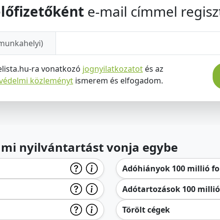
lőfizetőként
e-mail címmel regiszt
munkahelyi)
elista.hu-ra vonatkozó
jognyilatkozatot
és az
tvédelmi közleményt
ismerem és elfogadom.
lami nyilvántartást vonja egybe
Adóhiányok 100 millió for
Adótartozások 100 millió 
Törölt cégek