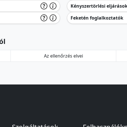
Kényszertörlési eljáráso
Feketén foglalkoztatók
ól
Az ellenőrzés elvei
Szolgáltatások
Felhasználók