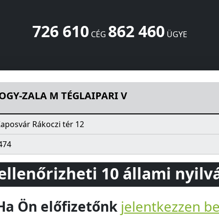
726 610
862 460
CÉG
ÜGYE
I V
Rákoczi tér 12
Kaposvár
7400
HU
GY-ZALA M TÉGLAIPARI V
aposvár Rákoczi tér 12
474
 ellenőrizheti 10 állami nyil
Ha Ön előfizetőnk
jelentkezzen b